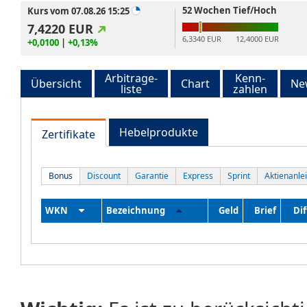
52 Wochen Tief/Hoch
Kurs vom 07.08.26 15:25
7,4220
EUR
6,3340 EUR
12,4000 EUR
+0,0100
|
+0,13%
Arbitrage-
Kenn-
Übersicht
Chart
Ne
liste
zahlen
Hebelprodukte
Zertifikate
Bonus
Discount
Garantie
Express
Sprint
Aktienanle
WKN
Bezeichnung
Geld
Brief
Dif