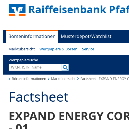
Raiffeisenbank Pfa
Börseninformationen
Musterdepot/Watchlist
Marktübersicht
Wertpapiere & Börsen
Service
Wertpapiersuche
Börseninformationen
Marktübersicht
Factsheet - EXPAND ENERGY 
Factsheet
EXPAND ENERGY CORP
-,01