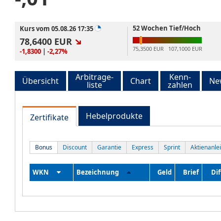
52 Wochen Tief/Hoch
Kurs vom 05.08.26 17:35
78,6400
EUR
75,3500 EUR
107,1000 EUR
-1,8300
|
-2,27%
Arbitrage-
Kenn-
Übersicht
Chart
Ne
liste
zahlen
Hebelprodukte
Zertifikate
Bonus
Discount
Garantie
Express
Sprint
Aktienanle
WKN
Bezeichnung
Geld
Brief
Dif