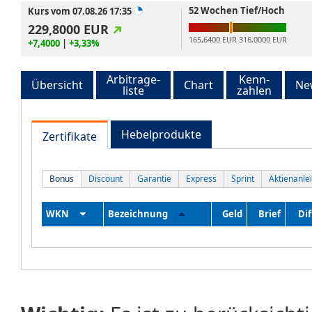
52 Wochen Tief/Hoch
Kurs vom 07.08.26 17:35
229,8000
EUR
165,6400 EUR
316,0000 EUR
+7,4000
|
+3,33%
Arbitrage-
Kenn-
Übersicht
Chart
Ne
liste
zahlen
Hebelprodukte
Zertifikate
Bonus
Discount
Garantie
Express
Sprint
Aktienanle
WKN
Bezeichnung
Geld
Brief
Dif