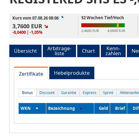
52 Wochen Tief/Hoch
Kurs vom 07.08.26 08:06
3,7600
EUR
2,4600 EUR
4,0000 EUR
-0,0400
|
-1,05%
Arbitrage-
Kenn-
Übersicht
Chart
Ne
liste
zahlen
Hebelprodukte
Zertifikate
Bonus
Discount
Garantie
Express
Sprint
Aktienanle
WKN
Bezeichnung
Geld
Brief
Dif