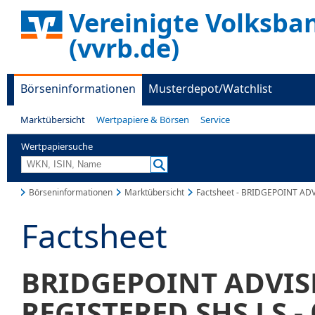
Vereinigte Volksba
(vvrb.de)
Börseninformationen
Musterdepot/Watchlist
Marktübersicht
Wertpapiere & Börsen
Service
Wertpapiersuche
Börseninformationen
Marktübersicht
Factsheet - BRIDGEPOINT AD
Factsheet
BRIDGEPOINT ADVIS
REGISTERED SHS LS -