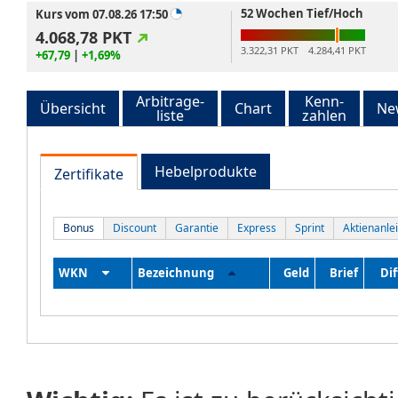
52 Wochen Tief/Hoch
Kurs vom 07.08.26 17:50
4.068,78
PKT
3.322,31 PKT
4.284,41 PKT
+67,79
|
+1,69%
Arbitrage-
Kenn-
Übersicht
Chart
Ne
liste
zahlen
Hebelprodukte
Zertifikate
Bonus
Discount
Garantie
Express
Sprint
Aktienanle
WKN
Bezeichnung
Geld
Brief
Dif