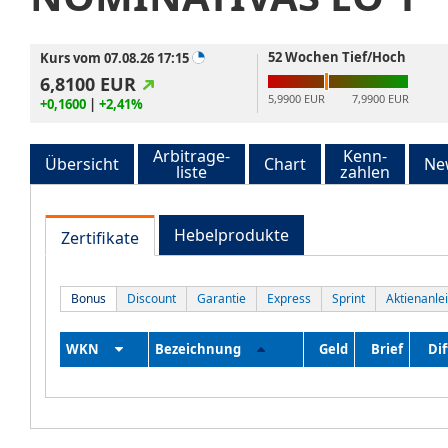
52 Wochen Tief/Hoch
Kurs vom 07.08.26 17:15
6,8100
EUR
5,9900 EUR
7,9900 EUR
+0,1600
|
+2,41%
Arbitrage-
Kenn-
Übersicht
Chart
Ne
liste
zahlen
Hebelprodukte
Zertifikate
Bonus
Discount
Garantie
Express
Sprint
Aktienanle
WKN
Bezeichnung
Geld
Brief
Dif