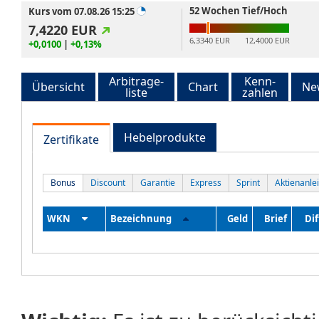
52 Wochen Tief/Hoch
Kurs vom 07.08.26 15:25
7,4220
EUR
6,3340 EUR
12,4000 EUR
+0,0100
|
+0,13%
Arbitrage-
Kenn-
Übersicht
Chart
Ne
liste
zahlen
Hebelprodukte
Zertifikate
Bonus
Discount
Garantie
Express
Sprint
Aktienanle
WKN
Bezeichnung
Geld
Brief
Dif