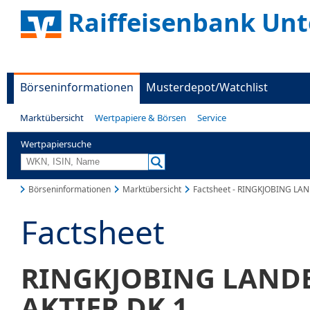
Raiffeisenbank Unt
Börseninformationen
Musterdepot/Watchlist
Marktübersicht
Wertpapiere & Börsen
Service
Wertpapiersuche
Börseninformationen
Marktübersicht
Factsheet - RINGKJOBING L
Factsheet
RINGKJOBING LAND
AKTIER DK 1