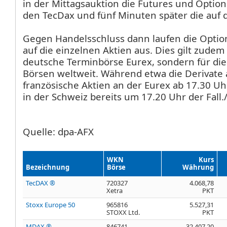
in der Mittagsauktion die Futures und Optio
den TecDax
und fünf Minuten später die au
Gegen Handelsschluss dann laufen die Opti
auf die einzelnen Aktien aus. Dies gilt zudem 
deutsche Terminbörse Eurex, sondern für di
Börsen weltweit. Während etwa die Derivate
französische Aktien an der Eurex ab 17.30 Uhr 
in der Schweiz bereits um 17.20 Uhr der Fall./
Quelle: dpa-AFX
WKN
Kurs
Bezeichnung
Börse
Währung
TecDAX ®
720327
4.068,78
Xetra
PKT
Stoxx Europe 50
965816
5.527,31
STOXX Ltd.
PKT
MDAX ®
846741
32.407,20