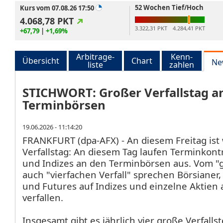
52 Wochen Tief/Hoch
Kurs vom 07.08.26 17:50
4.068,78
PKT
3.322,31 PKT
4.284,41 PKT
+67,79
|
+1,69%
Arbitrage-
Kenn-
Übersicht
Chart
Ne
liste
zahlen
STICHWORT: Großer Verfallstag a
Terminbörsen
19.06.2026 - 11:14:20
FRANKFURT (dpa-AFX) - An diesem Freitag ist
Verfallstag: An diesem Tag laufen Terminkont
und Indizes an den Terminbörsen aus. Vom "g
auch "vierfachen Verfall" sprechen Börsiane
und Futures auf Indizes und einzelne Aktien
verfallen.
Insgesamt gibt es jährlich vier große Verfall