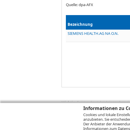
Quelle: dpa-AFX
Bezeichnung
SIEMENS HEALTH.AG NA O.N.
Wichtig:
Es ist zu berücksichtigen, dass 
zukünftige Ergebnisse darstellen. Bei Pe
Informationen zu Co
Provisionen, Gebühren und andere Entgelte
Cookies und lokale Einstel
Depotgebühren hinzu. Mit dem Wertentwick
anzubieten. Sie entscheide
Performance, die sich unter Berücksichti
Der Anbieter der Anwendung
kann die Rendite zudem infolge von Währ
Informationen zum
Datens