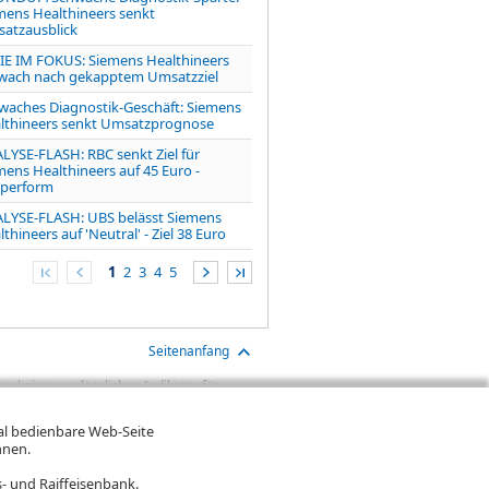
mens Healthineers senkt
atzausblick
IE IM FOKUS: Siemens Healthineers
wach nach gekapptem Umsatzziel
waches Diagnostik-Geschäft: Siemens
lthineers senkt Umsatzprognose
LYSE-FLASH: RBC senkt Ziel für
mens Healthineers auf 45 Euro -
perform
LYSE-FLASH: UBS belässt Siemens
thineers auf 'Neutral' - Ziel 38 Euro
1
2
3
4
5
Seitenanfang
n keinen verlässlichen Indikator für
aben sind Transaktionskosten (wie z.B.
gt. Oftmals kommen auch noch
mal bedienbare Web-Seite
ereinigte Wertentwicklung bzw.
hnen.
n. Falls Kurse in Fremdwährung notieren,
- und Raiffeisenbank.