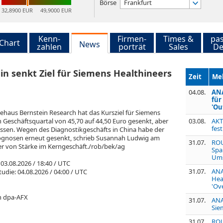
Börse
Frankfurt
32,8900 EUR
49,9000 EUR
Kenn-
Firmen-
Times &
pa
Chart
News
zahlen
porträt
Sales
De
n senkt Ziel für Siemens Healthineers
Zeit
Me
04.08.
ANA
für
'Ou
haus Bernstein Research hat das Kursziel für Siemens
 Geschäftsquartal von 45,70 auf 44,50 Euro gesenkt, aber
03.08.
AKT
fes
assen. Wegen des Diagnostikgeschäfts in China habe der
rognosen erneut gesenkt, schrieb Susannah Ludwig am
31.07.
ROU
r von Stärke im Kerngeschäft./rob/bek/ag
Spa
Ums
 03.08.2026 / 18:40 / UTC
31.07.
ANA
udie: 04.08.2026 / 04:00 / UTC
Hea
'Ov
n dpa-AFX
31.07.
ANA
Sie
31.07.
ROU