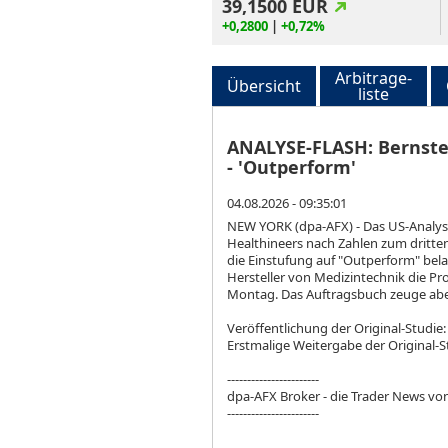
39,1500
EUR
+0,2800
|
+0,72%
Arbitrage-
Übersicht
liste
ANALYSE-FLASH: Bernstei
- 'Outperform'
04.08.2026 - 09:35:01
NEW YORK (dpa-AFX) - Das US-Analyse
Healthineers
nach Zahlen zum dritten
die Einstufung auf "Outperform" bel
Hersteller von Medizintechnik die P
Montag. Das Auftragsbuch zeuge abe
Veröffentlichung der Original-Studie:
Erstmalige Weitergabe der Original-St
-----------------------
dpa-AFX Broker - die Trader News vo
-----------------------