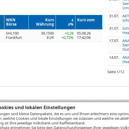
Sie
Ums
31.07.
AKT
WKN
Kurs
±
Kurs vom
sch
Börse
Währung
±%
31.07.
Sch
Hea
SHL100
39,1500
+0,28
05.08.26
Frankfurt
EUR
+0,72%
17:42:06
17.07.
ANA
Sie
Out
14.07.
ANA
Heal
Seite
1
/
12
sich die Angaben auf die Vergangenheit beziehen und historische Wertentwicklunge
rformanceangaben handelt es sich stets um Bruttowertangaben. Bei Bruttowertang
okies und lokalen Einstellungen
), die beim Erwerb von Wertpapieren in der Regel anfallen, nicht berücksichti
lungen sind kleine Datenpakete, die es uns und Ihnen erleichtern eine opti
lungsrechner können Sie auf den einzelnen Wertpapierseiten Ihre individuell b
n, welche Cookies und lokale Einstellungen sie zulassen und welche sie able
gung sämtlicher Transaktionskosten und etwaigen Depotgebühren ergibt, errechne
 ist Ihre jeweilige Volksbank und Raiffeisenbank.
ungsschwankungen steigen oder fallen.
chutz
entnehmen Sie bitte den Datenschutzhinweisen Ihrer jeweiligen Volks