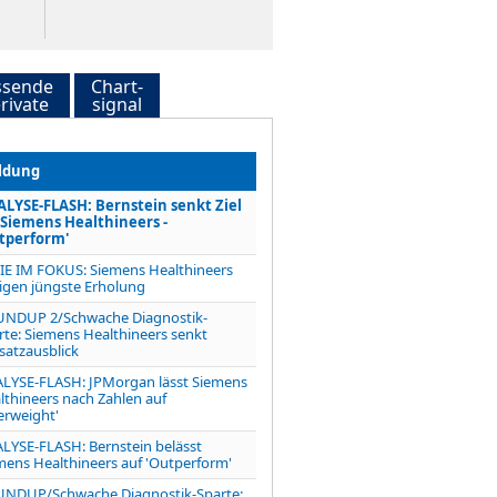
ssende
Chart-
rivate
signal
ldung
LYSE-FLASH: Bernstein senkt Ziel
 Siemens Healthineers -
tperform'
IE IM FOKUS: Siemens Healthineers
tigen jüngste Erholung
NDUP 2/Schwache Diagnostik-
rte: Siemens Healthineers senkt
atzausblick
LYSE-FLASH: JPMorgan lässt Siemens
lthineers nach Zahlen auf
erweight'
LYSE-FLASH: Bernstein belässt
mens Healthineers auf 'Outperform'
NDUP/Schwache Diagnostik-Sparte: