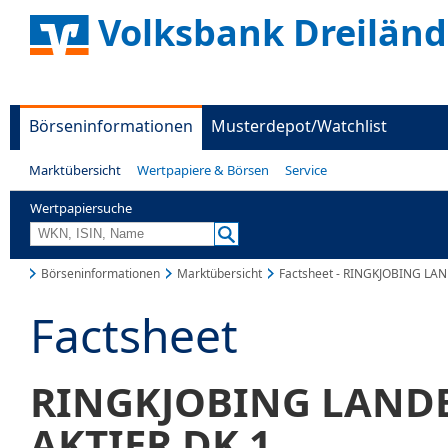
Volksbank Dreiländ
Börseninformationen
Musterdepot/Watchlist
Marktübersicht
Wertpapiere & Börsen
Service
Wertpapiersuche
Börseninformationen
Marktübersicht
Factsheet - RINGKJOBING L
Factsheet
RINGKJOBING LAND
AKTIER DK 1