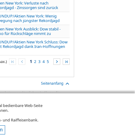
ien New York: Verluste nach
ordjagd - Zinssorgen sind zurück
NDUP/Aktien New York: Wenig
egung nach jüngster Rekordjagd
ien New York Ausblick: Dow stabil -
iko für Rückschläge nimmt zu
NDUP/Aktien New York Schluss: Dow
zt Rekordjagd dank Iran-Hoffnungen
ax.)
1
2
3
4
5
Seitenanfang
n keinen verlässlichen Indikator für
aben sind Transaktionskosten (wie z.B.
gt. Oftmals kommen auch noch
mal bedienbare Web-Seite
ereinigte Wertentwicklung bzw.
hnen.
n. Falls Kurse in Fremdwährung notieren,
- und Raiffeisenbank.
en