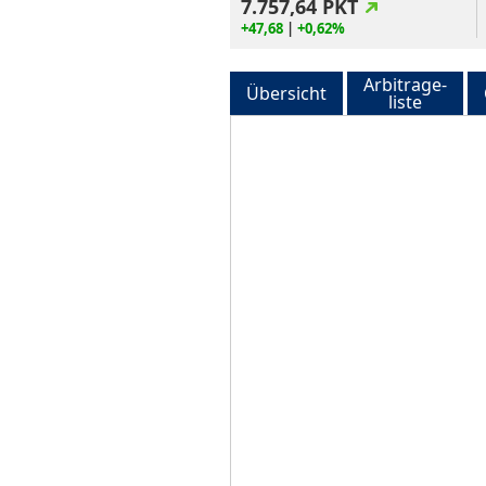
7.757,64
PKT
+47,68
|
+0,62%
Arbitrage-
Übersicht
liste