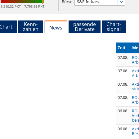
Börse
S&P Indizes
6.310,32 PKT
7.793,68 PKT
Kenn-
passende
Chart-
Chart
News
zahlen
Derivate
signal
Zeit
Me
07.08.
ROU
Arb
07.08.
Akt
Arb
07.08.
Akt
stü
07.08.
ROU
Arb
06.08.
ROU
Ver
bel
06.08.
Akt
Rek