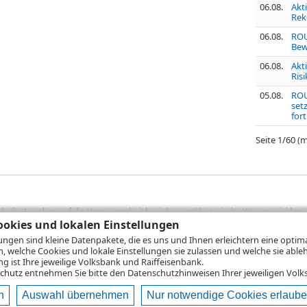
06.08.
Akt
Rek
06.08.
ROU
Bew
06.08.
Akt
Ris
05.08.
ROU
set
fort
Seite
1
/
60
(m
sich die Angaben auf die Vergangenheit beziehen und historische Wertentwicklunge
rformanceangaben handelt es sich stets um Bruttowertangaben. Bei Bruttowertang
okies und lokalen Einstellungen
), die beim Erwerb von Wertpapieren in der Regel anfallen, nicht berücksichti
lungen sind kleine Datenpakete, die es uns und Ihnen erleichtern eine opti
lungsrechner können Sie auf den einzelnen Wertpapierseiten Ihre individuell b
n, welche Cookies und lokale Einstellungen sie zulassen und welche sie able
gung sämtlicher Transaktionskosten und etwaigen Depotgebühren ergibt, errechne
 ist Ihre jeweilige Volksbank und Raiffeisenbank.
ungsschwankungen steigen oder fallen.
chutz
entnehmen Sie bitte den Datenschutzhinweisen Ihrer jeweiligen Volks
n
Auswahl übernehmen
Nur notwendige Cookies erlaub