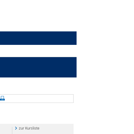
alte aktualisieren
Seite drucken
zur Kursliste