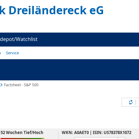
k Dreiländereck eG
depot/Watchlist
n
Service
Factsheet - S&P 500
Inh
52 Wochen Tief/Hoch
WKN: A0AET0 | ISIN: US78378X1072