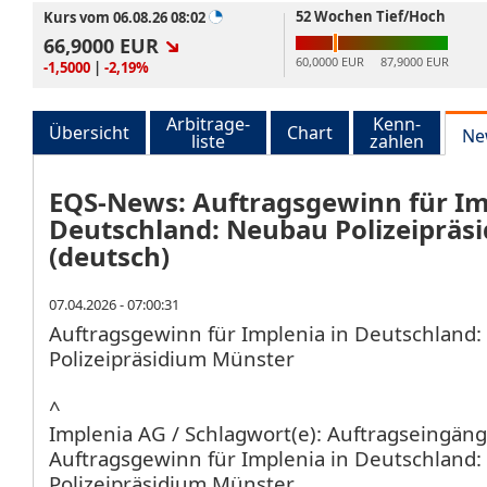
52 Wochen Tief/Hoch
Kurs vom 06.08.26 08:02
66,9000
EUR
60,0000 EUR
87,9000 EUR
-1,5000
|
-2,19%
Arbitrage-
Kenn-
Übersicht
Chart
Ne
liste
zahlen
EQS-News: Auftragsgewinn für Im
Deutschland: Neubau Polizeipräs
(deutsch)
07.04.2026 - 07:00:31
Auftragsgewinn für Implenia in Deutschland
Polizeipräsidium Münster
^
Implenia AG / Schlagwort(e): Auftragseingän
Auftragsgewinn für Implenia in Deutschland
Polizeipräsidium Münster