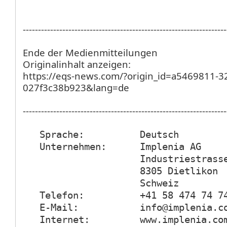
-------------------------------------------------------------------
Ende der Medienmitteilungen
Originalinhalt anzeigen:
https://eqs-news.com/?origin_id=a5469811-3
027f3c38b923&lang=de
-------------------------------------------------------------------
   Sprache:          Deutsch

   Unternehmen:      Implenia AG

                     Industriestrasse
                     8305 Dietlikon

                     Schweiz

   Telefon:          +41 58 474 74 74
   E-Mail:           info@implenia.co
   Internet:         www.implenia.com