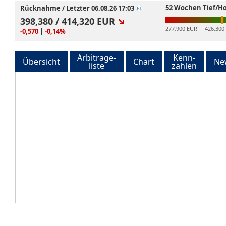
52 Wochen Tief/H
Rücknahme / Letzter 06.08.26 17:03
398,380 /
414,320 EUR
277,900 EUR
426,300
-0,570
|
-0,14%
Arbitrage-
Kenn-
Übersicht
Chart
Ne
liste
zahlen