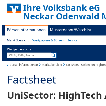
Ihre Volksbank eG
Neckar Odenwald M
Börseninformationen
Musterdepot/Watchlist
Marktübersicht
Wertpapiere & Börsen
Service
Wertpapiersuche
Börseninformationen
Marktübersicht
Factsheet - UniSector: HighTe
Factsheet
UniSector: HighTech