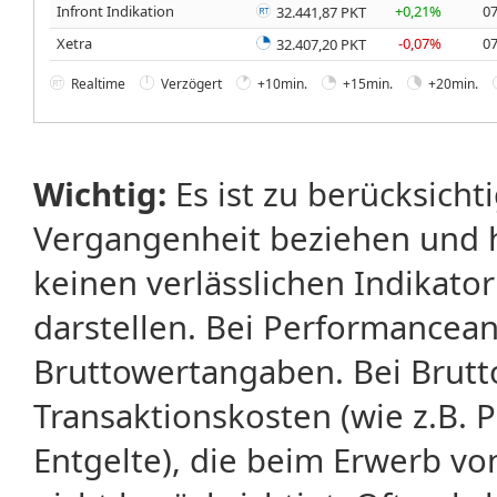
Infront Indikation
+0,21%
07
32.441,87 PKT
Xetra
-0,07%
07
32.407,20 PKT
Realtime
Verzögert
+10min.
+15min.
+20min.
Wichtig:
Es ist zu berücksicht
Vergangenheit beziehen und 
keinen verlässlichen Indikator
darstellen. Bei Performancean
Bruttowertangaben. Bei Brut
Transaktionskosten (wie z.B.
Entgelte), die beim Erwerb vo