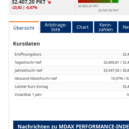
32.407,20
PKT
26.803,20 PKT
-23,92
|
-0,07%
33.547,50 PKT
Arbitrage-
Kenn-
Chart
Ne
Übersicht
liste
zahlen
Kursdaten
Eröffnungskurs
32.
Tageshoch/-tief
32.660,81 / 32.
Jahreshoch/-tief
33.547,50 / 26.
Abstand Allzeithoch/-tief
10,97% / 
Letzter Kurs Vortag
32.
Volatilität 1 Jahr
1
Nachrichten zu MDAX PERFORMANCE-IND