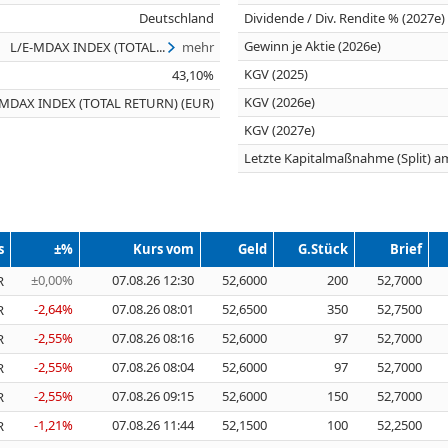
Deutschland
Dividende / Div. Rendite % (2027e)
Gewinn je Aktie (2026e)
L/E-MDAX INDEX (TOTAL...
mehr
KGV (2025)
43,10%
KGV (2026e)
-MDAX INDEX (TOTAL RETURN) (EUR)
KGV (2027e)
Letzte Kapitalmaßnahme (Split) a
s
±%
Kurs vom
Geld
G.Stück
Brief
±0,00%
07.08.26 12:30
52,6000
200
52,7000
R
-2,64%
07.08.26 08:01
52,6500
350
52,7500
R
-2,55%
07.08.26 08:16
52,6000
97
52,7000
R
-2,55%
07.08.26 08:04
52,6000
97
52,7000
R
-2,55%
07.08.26 09:15
52,6000
150
52,7000
R
-1,21%
07.08.26 11:44
52,1500
100
52,2500
R