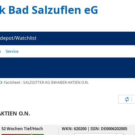
k Bad Salzuflen eG
depot/Watchlist
n
Service
Factsheet - SALZGITTER AG INHABER-AKTIEN O.N.
Inh
KTIEN O.N.
52 Wochen Tief/Hoch
WKN: 620200 | ISIN: DE0006202005