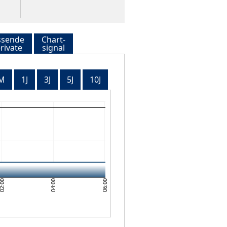
ssende
Chart-
rivate
signal
M
1J
3J
5J
10J
04:00
06:00
2:00