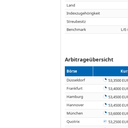
Land
Indexzugehörigkeit
Streubesitz
Benchmark
L/E
Arbitrageübersicht
Börse
Kur
Düsseldorf
53,3500 EU
Frankfurt
53,4000 EU
Hamburg
53,4500 EU
Hannover
53,4500 EU
München
53,6000 EU
Quotrix
53,2500 EU