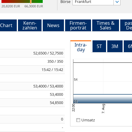
Börse
Frankfurt
20,8200 EUR
66,3000 EUR
Kenn-
Firmen-
Times &
pa
Chart
News
zahlen
porträt
Sales
De
Intra-
5T
3M
6
day
52,6500 / 52,7500
350 / 350
15:42 / 15:42
54
53,4000 / 53,4000
53,4000
53
54,8500
7. Aug
0
22:00
0
Umsatz
-