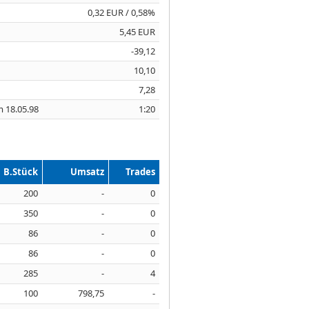
0,32 EUR / 0,58%
5,45 EUR
-39,12
10,10
7,28
m 18.05.98
1:20
B.Stück
Umsatz
Trades
200
-
0
350
-
0
86
-
0
86
-
0
285
-
4
100
798,75
-