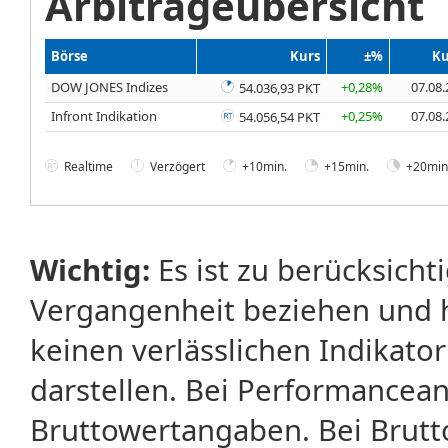
Arbitrageübersicht
Börse
Kurs
±%
Ku
DOW JONES Indizes
+0,28%
07.08.
54.036,93 PKT
Infront Indikation
+0,25%
07.08.
54.056,54 PKT
Realtime
Verzögert
+10min.
+15min.
+20min
Wichtig:
Es ist zu berücksicht
Vergangenheit beziehen und 
keinen verlässlichen Indikator
darstellen. Bei Performancean
Bruttowertangaben. Bei Brut