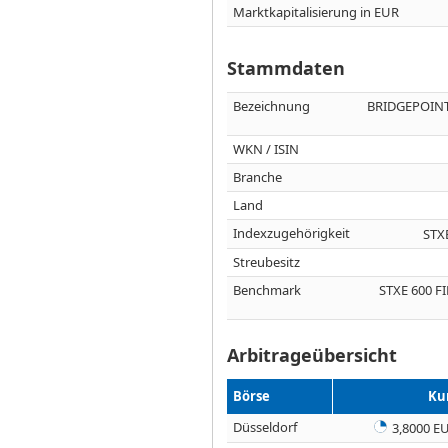
Marktkapitalisierung in EUR
Stammdaten
Bezeichnung
BRIDGEPOINT
WKN / ISIN
Branche
Land
Indexzugehörigkeit
STX
Streubesitz
Benchmark
STXE 600 F
Arbitrageübersicht
Börse
Ku
Düsseldorf
3,8000 E