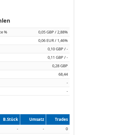
hlen
ite %
0,05 GBP / 2,88%
0,06 EUR / 1,46%
0,10 GBP / -
0,11 GBP / -
0,28 GBP
68,44
-
-
B.Stück
Umsatz
Trades
-
-
0