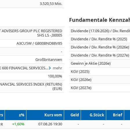
3.520,53 Mio.
Fundamentale Kennza
 ADVISERS GROUP PLC REGISTERED
Dividende (17.09.2026) / Div. Rend
SHS LS -,00005
Dividende / Div. Rendite % (2025)
A3CU5W / GB00BND88V85
Dividende / Div. Rendite % (2026e)
-
Dividende / Div. Rendite % (2027e)
Großbritannien
Gewinn je Aktie (2026e)
E 600 FINANCIAL SERVICES...
mehr
KGV (2025)
100,00%
KGV (2026e)
INANCIAL SERVICES INDEX (RETURN)
KGV (2027e)
(EUR)
rs
±%
Kurs vom
Geld
G.Stück
Brief
+1,60%
07.08.26 19:30
-
-
-
UR