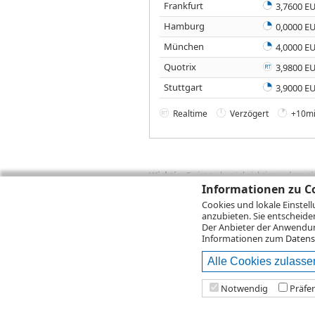
Frankfurt
3,7600 E
Hamburg
0,0000 E
München
4,0000 E
Quotrix
3,9800 E
Stuttgart
3,9000 E
Realtime
Verzögert
+10mi
Wichtig:
Es ist zu berücksichtigen, dass 
zukünftige Ergebnisse darstellen. Bei Pe
Informationen zu Co
Provisionen, Gebühren und andere Entgelte
Cookies und lokale Einstel
Depotgebühren hinzu. Mit dem Wertentwick
anzubieten. Sie entscheide
Performance, die sich unter Berücksichti
Der Anbieter der Anwendung
kann die Rendite zudem infolge von Währ
Informationen zum
Datens
Alle Cookies zulasse
© 2026
DZ BANK AG
Bitte beachten Sie d
Notwendig
Präfe
2026 Infront Financial Technology GmbH