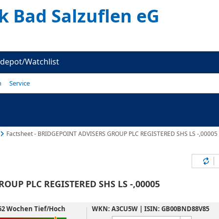
k Bad Salzuflen eG
depot/Watchlist
n
Service
Factsheet - BRIDGEPOINT ADVISERS GROUP PLC REGISTERED SHS LS -,00005
Inh
OUP PLC REGISTERED SHS LS -,00005
52 Wochen Tief/Hoch
WKN: A3CU5W | ISIN: GB00BND88V85