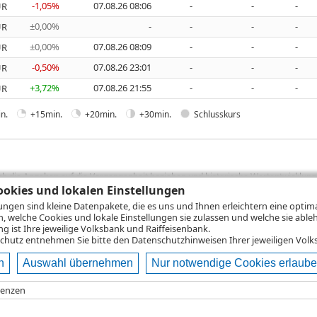
-1,05%
07.08.26 08:06
-
-
-
UR
±0,00%
-
-
-
-
UR
±0,00%
07.08.26 08:09
-
-
-
UR
-0,50%
07.08.26 23:01
-
-
-
UR
+3,72%
07.08.26 21:55
-
-
-
UR
n.
+15min.
+20min.
+30min.
Schlusskurs
sich die Angaben auf die Vergangenheit beziehen und historische Wertentwicklunge
rformanceangaben handelt es sich stets um Bruttowertangaben. Bei Bruttowertang
okies und lokalen Einstellungen
), die beim Erwerb von Wertpapieren in der Regel anfallen, nicht berücksichti
lungen sind kleine Datenpakete, die es uns und Ihnen erleichtern eine opti
lungsrechner können Sie auf den einzelnen Wertpapierseiten Ihre individuell b
n, welche Cookies und lokale Einstellungen sie zulassen und welche sie able
gung sämtlicher Transaktionskosten und etwaigen Depotgebühren ergibt, errechne
 ist Ihre jeweilige Volksbank und Raiffeisenbank.
ungsschwankungen steigen oder fallen.
chutz
entnehmen Sie bitte den Datenschutzhinweisen Ihrer jeweiligen Volks
n
Auswahl übernehmen
Nur notwendige Cookies erlaub
ie
Nutzungsbedingungen
Datenschutz
Hilfe
renzen