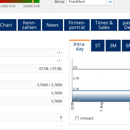
Börse
Frankfurt
2,4600 EUR
4,0000 EUR
Kenn-
Firmen-
Times &
pa
Chart
News
zahlen
porträt
Sales
De
Intra-
5T
3M
6
day
- / -
- / -
3,8
07.08. / 07.08.
3,78
3,7600 / 3,7600
3,76
3,7600
3,74
3,7600
7. Aug
22:00
02
0
Umsatz
-