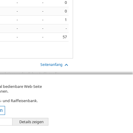
-
-
0
-
-
0
-
-
1
-
-
-
-
-
57
Seitenanfang
n keinen verlässlichen Indikator für
aben sind Transaktionskosten (wie z.B.
gt. Oftmals kommen auch noch
mal bedienbare Web-Seite
ereinigte Wertentwicklung bzw.
hnen.
n. Falls Kurse in Fremdwährung notieren,
- und Raiffeisenbank.
en
Details zeigen