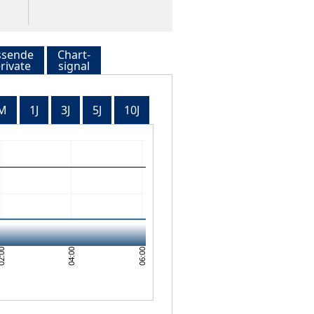
ssende
Chart-
rivate
signal
M
1J
3J
5J
10J
06:00
04:00
:00