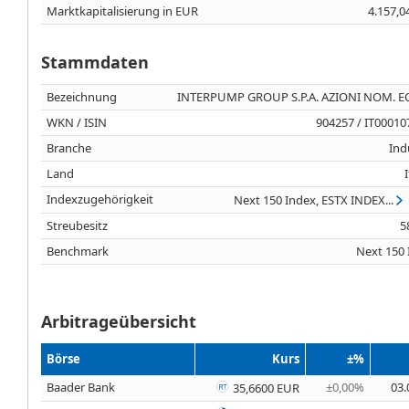
Marktkapitalisierung in EUR
4.157,0
Stammdaten
Bezeichnung
INTERPUMP GROUP S.P.A. AZIONI NOM. EO
WKN / ISIN
904257 / IT0001
Branche
Ind
Land
Indexzugehörigkeit
Next 150 Index, ESTX INDEX...
Streubesitz
5
Benchmark
Next 150 
Arbitrageübersicht
Börse
Kurs
±%
Baader Bank
±0,00%
03.
35,6600 EUR