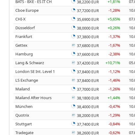
BATS - BXE - ES IT CH
+1,81%
07.
38,2200 EUR
Cboe Europe
-1,28%
10.
37,7200 EUR
CHI-X
+5,65%
07.
35,6900 EUR
Düsseldorf
+0,26%
10.
38,0000 EUR
Frankfurt
-1,37%
10.
37,3800 EUR
Gettex
-1,67%
10.
37,6800 EUR
Hamburg
-2,38%
10.
37,6600 EUR
Lang & Schwarz
+10,71%
05.
37,4200 EUR
London SE Int. Level 1
-1,12%
10.
37,8400 EUR
LS Exchange
-1,46%
10.
37,8400 EUR
Mailand
-1,26%
10.
37,7000 EUR
Mailand After Hours
+1,44%
10.
38,1800 EUR
München
-0,47%
10.
38,4000 EUR
Quotrix
-1,29%
10.
38,2000 EUR
Stuttgart
-0,84%
10.
37,7400 EUR
Tradegate
-0,62%
07.
38,2600 EUR