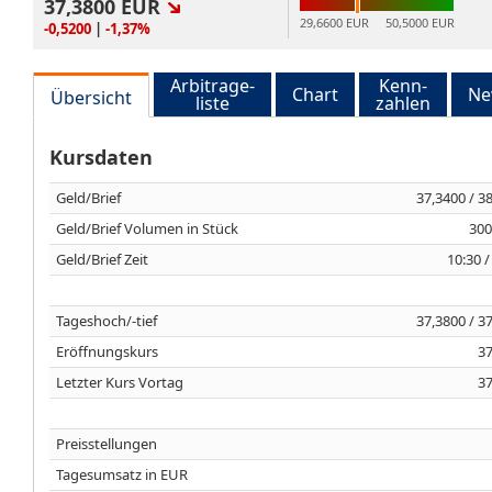
37,3800
EUR
29,6600 EUR
50,5000 EUR
-0,5200
|
-1,37%
Arbitrage-
Kenn-
Chart
Ne
Übersicht
liste
zahlen
Kursdaten
Geld/Brief
37,3400 / 3
Geld/Brief Volumen in Stück
300
Geld/Brief Zeit
10:30 /
Tageshoch/-tief
37,3800 / 3
Eröffnungskurs
37
Letzter Kurs Vortag
37
Preisstellungen
Tagesumsatz in EUR