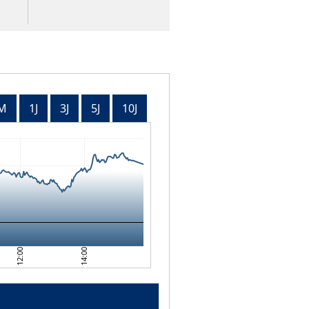
M
1J
3J
5J
10J
12:00
14:00