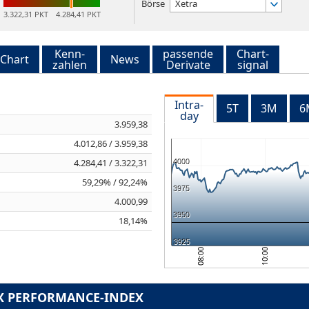
Börse
Xetra
3.322,31 PKT
4.284,41 PKT
Kenn-
passende
Chart-
Chart
News
zahlen
Derivate
signal
Intra-
5T
3M
6
day
3.959,38
4.012,86 / 3.959,38
4.284,41 / 3.322,31
4000
59,29% / 92,24%
3975
4.000,99
3950
18,14%
3925
10:00
08:00
AX PERFORMANCE-INDEX