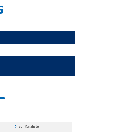
G
alte aktualisieren
Seite drucken
zur Kursliste