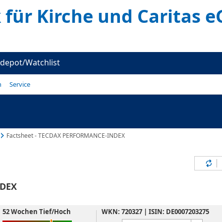
für Kirche und Caritas e
depot/Watchlist
n
Service
Factsheet - TECDAX PERFORMANCE-INDEX
Inh
NDEX
52 Wochen Tief/Hoch
WKN: 720327 | ISIN: DE0007203275