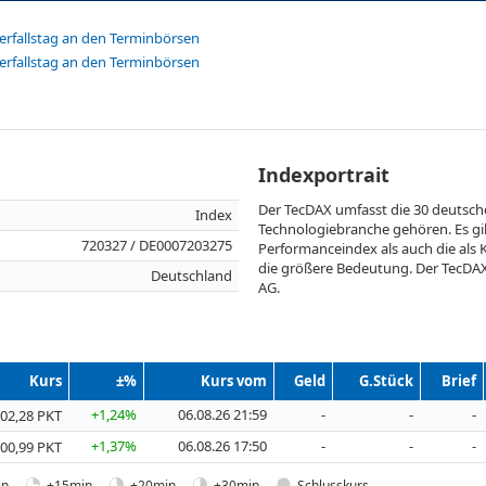
rfallstag an den Terminbörsen
rfallstag an den Terminbörsen
Indexportrait
Der TecDAX umfasst die 30 deutsch
Index
Technologiebranche gehören. Es gi
720327 / DE0007203275
Performanceindex als auch die als
die größere Bedeutung. Der TecDAX
Deutschland
AG.
Kurs
±%
Kurs vom
Geld
G.Stück
Brief
+1,24%
06.08.26 21:59
-
-
-
02,28 PKT
+1,37%
06.08.26 17:50
-
-
-
00,99 PKT
n.
+15min.
+20min.
+30min.
Schlusskurs