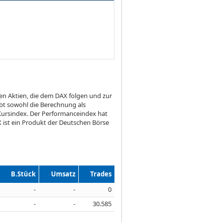
en Aktien, die dem DAX folgen und zur
bt sowohl die Berechnung als
 Kursindex. Der Performanceindex hat
 ist ein Produkt der Deutschen Börse
B.Stück
Umsatz
Trades
-
-
0
-
-
30.585