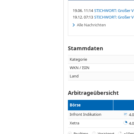
19.06. 11:14
STICHWORT: Großer Ve
19.12. 07:13
STICHWORT: Großer Ve
Alle Nachrichten
Stammdaten
Kategorie
WKN / ISIN
Land
Arbitrageübersicht
Börse
Infront Indikation
4.0
Xetra
4.0
Realtime
Verzögert
+10mi