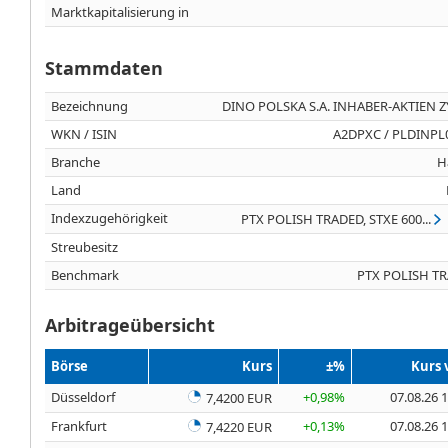
Marktkapitalisierung in
Stammdaten
Bezeichnung
DINO POLSKA S.A. INHABER-AKTIEN ZY
WKN / ISIN
A2DPXC / PLDINPL
Branche
H
Land
Indexzugehörigkeit
PTX POLISH TRADED, STXE 600...
Streubesitz
Benchmark
PTX POLISH T
Arbitrageübersicht
Börse
Kurs
±%
Kurs
Düsseldorf
+0,98%
07.08.26 
7,4200 EUR
Frankfurt
+0,13%
07.08.26 
7,4220 EUR