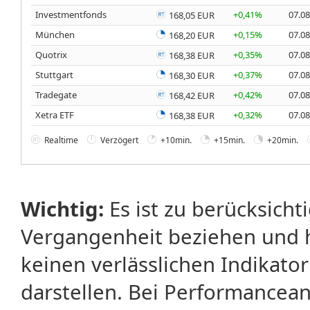
Investmentfonds
+0,41%
07.08
168,05 EUR
München
+0,15%
07.08
168,20 EUR
Quotrix
+0,35%
07.08
168,38 EUR
Stuttgart
+0,37%
07.08
168,30 EUR
Tradegate
+0,42%
07.08
168,42 EUR
Xetra ETF
+0,32%
07.08
168,38 EUR
Realtime
Verzögert
+10min.
+15min.
+20min.
Wichtig:
Es ist zu berücksicht
Vergangenheit beziehen und 
keinen verlässlichen Indikator
darstellen. Bei Performancean