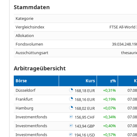
Stammdaten
Kategorie
Vergleichsindex
FTSE All-World
Allokation
Fondsvolumen
39.034.248.1
Ausschüttungsart
thesauri
Arbitrageübersicht
Börse
Kurs
±%
K
Düsseldorf
+0,31%
07.08
168,18 EUR
Frankfurt
+0,19%
07.08
168,16 EUR
Hamburg
+0,07%
07.08
168,02 EUR
Investmentfonds
+0,34%
07.08
156,95 CHF
Investmentfonds
+0,40%
07.08
143,94 GBP
Investmentfonds
+0,57%
07.08
194,16 USD