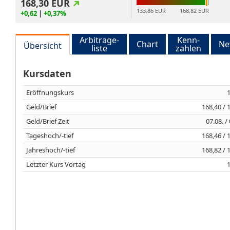
168,30
EUR
133,86 EUR
168,82 EUR
+0,62
|
+0,37%
Arbitrage-
Kenn-
Chart
Ne
Übersicht
liste
zahlen
Kursdaten
Eröffnungskurs
Geld/Brief
168,40 / 
Geld/Brief Zeit
07.08. /
Tageshoch/-tief
168,46 / 
Jahreshoch/-tief
168,82 / 
Letzter Kurs Vortag