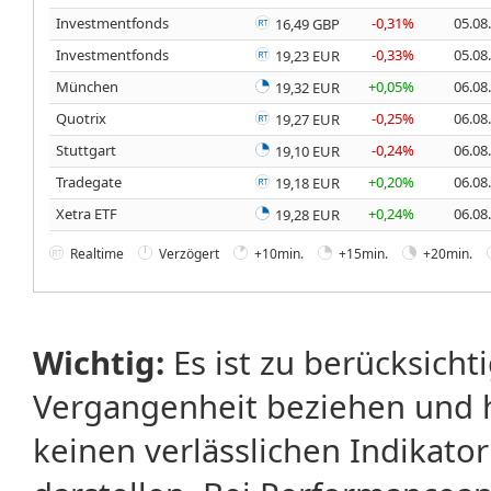
Investmentfonds
-0,31%
05.08
16,49 GBP
Investmentfonds
-0,33%
05.08
19,23 EUR
München
+0,05%
06.08
19,32 EUR
Quotrix
-0,25%
06.08
19,27 EUR
Stuttgart
-0,24%
06.08
19,10 EUR
Tradegate
+0,20%
06.08
19,18 EUR
Xetra ETF
+0,24%
06.08
19,28 EUR
Realtime
Verzögert
+10min.
+15min.
+20min.
Wichtig:
Es ist zu berücksicht
Vergangenheit beziehen und 
keinen verlässlichen Indikator