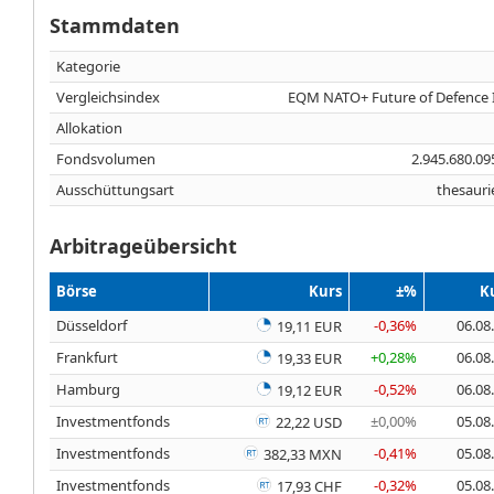
Stammdaten
Kategorie
Vergleichsindex
EQM NATO+ Future of Defence 
Allokation
Fondsvolumen
2.945.680.0
Ausschüttungsart
thesauri
Arbitrageübersicht
Börse
Kurs
±%
K
Düsseldorf
-0,36%
06.08
19,11 EUR
Frankfurt
+0,28%
06.08
19,33 EUR
Hamburg
-0,52%
06.08
19,12 EUR
Investmentfonds
±0,00%
05.08
22,22 USD
Investmentfonds
-0,41%
05.08
382,33 MXN
Investmentfonds
-0,32%
05.08
17,93 CHF