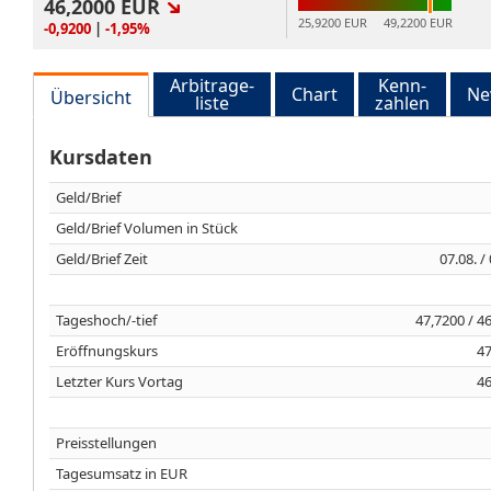
46,2000
EUR
25,9200 EUR
49,2200 EUR
-0,9200
|
-1,95%
Arbitrage-
Kenn-
Chart
Ne
Übersicht
liste
zahlen
Kursdaten
Geld/Brief
Geld/Brief Volumen in Stück
Geld/Brief Zeit
07.08. /
Tageshoch/-tief
47,7200 / 4
Eröffnungskurs
47
Letzter Kurs Vortag
46
Preisstellungen
Tagesumsatz in EUR