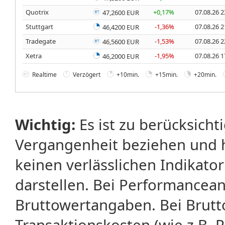
Quotrix
+0,17%
07.08.26 2
47,2600 EUR
Stuttgart
-1,36%
07.08.26 2
46,4200 EUR
Tradegate
-1,53%
07.08.26 2
46,5600 EUR
Xetra
-1,95%
07.08.26 1
46,2000 EUR
Realtime
Verzögert
+10min.
+15min.
+20min.
Wichtig:
Es ist zu berücksicht
Vergangenheit beziehen und 
keinen verlässlichen Indikator
darstellen. Bei Performancean
Bruttowertangaben. Bei Brut
Transaktionskosten (wie z.B.