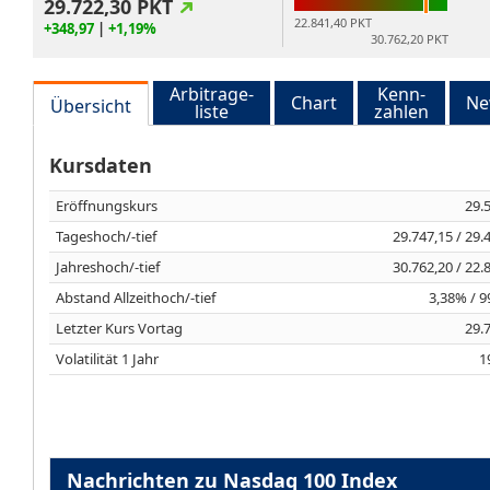
29.722,30
PKT
22.841,40 PKT
+348,97
|
+1,19%
30.762,20 PKT
Arbitrage-
Kenn-
Chart
Ne
Übersicht
liste
zahlen
Kursdaten
Eröffnungskurs
29.
Tageshoch/-tief
29.747,15 / 29.
Jahreshoch/-tief
30.762,20 / 22.
Abstand Allzeithoch/-tief
3,38% / 
Letzter Kurs Vortag
29.
Volatilität 1 Jahr
1
Nachrichten zu Nasdaq 100 Index