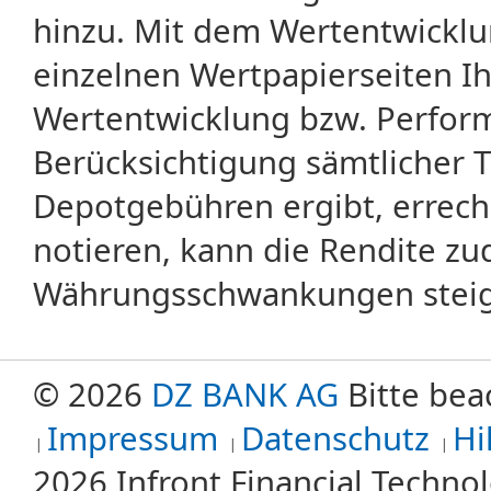
hinzu. Mit dem Wertentwicklu
einzelnen Wertpapierseiten Ihr
Wertentwicklung bzw. Perform
Berücksichtigung sämtlicher 
Depotgebühren ergibt, errech
notieren, kann die Rendite zu
Währungsschwankungen steige
© 2026
DZ BANK AG
Bitte bea
Impressum
Datenschutz
Hi
2026 Infront Financial Techn