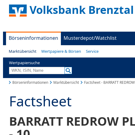
Volksbank Brenztal
Börseninformationen
Musterdepot/Watchlist
Marktübersicht
Wertpapiere & Börsen
Service
Wertpapiersuche
Börseninformationen
Marktübersicht
Factsheet - BARRATT REDROW
Factsheet
BARRATT REDROW PL
-,10