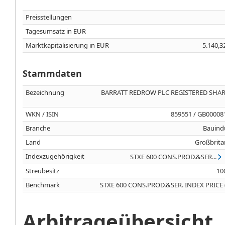
Preisstellungen
Tagesumsatz in EUR
Marktkapitalisierung in EUR
5.140,3
Stammdaten
Bezeichnung
BARRATT REDROW PLC REGISTERED SHAR
WKN / ISIN
859551 / GB00008
Branche
Bauind
Land
Großbrita
Indexzugehörigkeit
STXE 600 CONS.PROD.&SER...
Streubesitz
10
Benchmark
STXE 600 CONS.PROD.&SER. INDEX PRICE 
Arbitrageübersicht