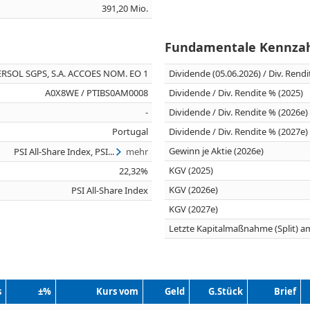
391,20 Mio.
Fundamentale Kennza
ERSOL SGPS, S.A. ACCOES NOM. EO 1
Dividende (05.06.2026) / Div. Rend
A0X8WE / PTIBS0AM0008
Dividende / Div. Rendite % (2025)
-
Dividende / Div. Rendite % (2026e)
Portugal
Dividende / Div. Rendite % (2027e)
Gewinn je Aktie (2026e)
PSI All-Share Index, PSI...
mehr
KGV (2025)
22,32%
KGV (2026e)
PSI All-Share Index
KGV (2027e)
Letzte Kapitalmaßnahme (Split) a
s
±%
Kurs vom
Geld
G.Stück
Brief