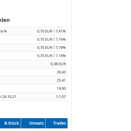
hlen
ite %
0,70 EUR / 7,41%
0,70 EUR / 7,16%
0,70 EUR / 7,19%
0,70 EUR / 7,19%
0,38 EUR
26,43
25,41
19,90
m 26.10.21
1:1,07
B.Stück
Umsatz
Trades