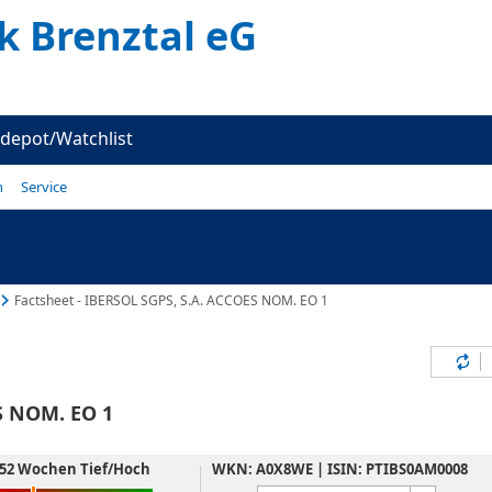
k Brenztal eG
depot/Watchlist
n
Service
Factsheet - IBERSOL SGPS, S.A. ACCOES NOM. EO 1
Inh
S NOM. EO 1
52 Wochen Tief/Hoch
WKN: A0X8WE | ISIN: PTIBS0AM0008