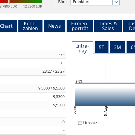
Börse
Frankfurt
8,7800 EUR
12,2800 EUR
Kenn-
Firmen-
Times &
pa
Chart
News
zahlen
porträt
Sales
De
Intra-
5T
3M
6
day
- / -
- / -
23:27 / 23:27
9,53
9,5300 / 9,5300
9,5300
9,5300
0
5. Aug
22:00
0
Umsatz
-