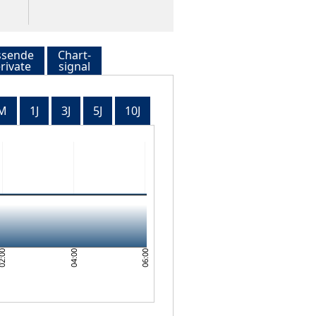
ssende
Chart-
rivate
signal
M
1J
3J
5J
10J
06:00
04:00
2:00