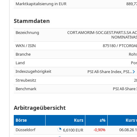
Marktkapitalisierung in EUR
889,7
Stammdaten
Bezeichnung
CORT.AMORIM-SOC.GEST.PART.S.SA A
NOMINATIVAS
WKN / ISIN
875180 / PTCOR0A
Branche
Rohs
Land
Por
Indexzugehörigkeit
PSI All-Share Index, PSI...
Streubesitz
2
Benchmark
PSI All-Share
Arbitrageübersicht
Börse
Kurs
±%
Kurs
Düsseldorf
-0,90%
06.08.26 
6,6100 EUR