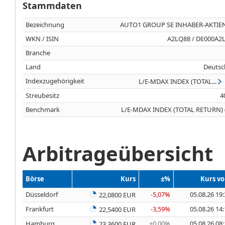
Stammdaten
Bezeichnung
AUTO1 GROUP SE INHABER-AKTIEN
WKN / ISIN
A2LQ88 / DE000A2
Branche
Land
Deutsc
Indexzugehörigkeit
L/E-MDAX INDEX (TOTAL...
Streubesitz
4
Benchmark
L/E-MDAX INDEX (TOTAL RETURN) 
Arbitrageübersicht
Börse
Kurs
±%
Kurs v
Düsseldorf
-5,07%
05.08.26 19
22,0800 EUR
Frankfurt
-3,59%
05.08.26 14
22,5400 EUR
Hamburg
±0,00%
05.08.26 08
23,3600 EUR