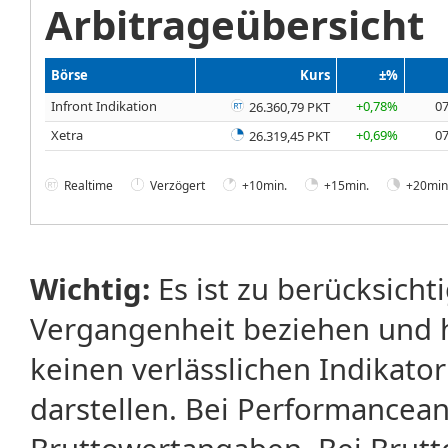
Arbitrageübersicht
Börse
Kurs
±%
Infront Indikation
+0,78%
07
26.360,79 PKT
Xetra
+0,69%
07
26.319,45 PKT
Realtime
Verzögert
+10min.
+15min.
+20min
Wichtig:
Es ist zu berücksicht
Vergangenheit beziehen und 
keinen verlässlichen Indikator
darstellen. Bei Performancean