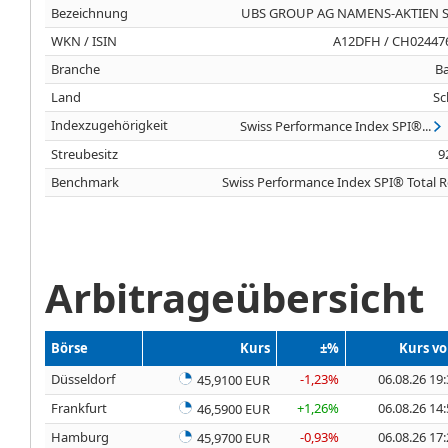
Bezeichnung
UBS GROUP AG NAMENS-AKTIEN SF
WKN / ISIN
A12DFH / CH02447
Branche
B
Land
Sc
Indexzugehörigkeit
Swiss Performance Index SPI®...
Streubesitz
9
Benchmark
Swiss Performance Index SPI® Total 
Arbitrageübersicht
Börse
Kurs
±%
Kurs v
Düsseldorf
-1,23%
06.08.26 19
45,9100 EUR
Frankfurt
+1,26%
06.08.26 14
46,5900 EUR
Hamburg
-0,93%
06.08.26 17
45,9700 EUR