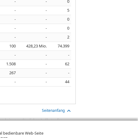
-
-
0
-
-
5
-
-
0
-
-
0
-
-
2
100
428,23 Mio.
74.399
-
-
-
1.508
-
62
267
-
-
-
-
44
Seitenanfang
n keinen verlässlichen Indikator für
aben sind Transaktionskosten (wie z.B.
gt. Oftmals kommen auch noch
mal bedienbare Web-Seite
ereinigte Wertentwicklung bzw.