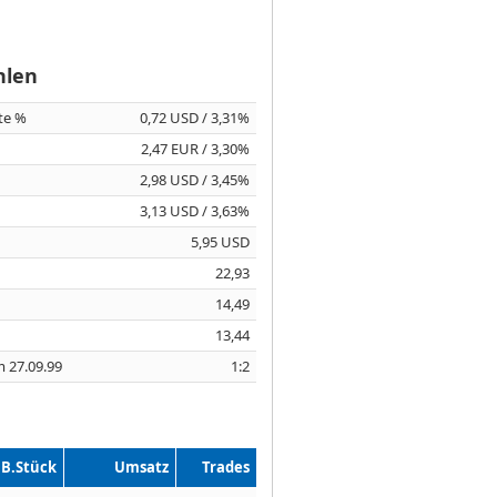
hlen
ite %
0,72 USD / 3,31%
2,47 EUR / 3,30%
2,98 USD / 3,45%
3,13 USD / 3,63%
5,95 USD
22,93
14,49
13,44
m 27.09.99
1:2
B.Stück
Umsatz
Trades