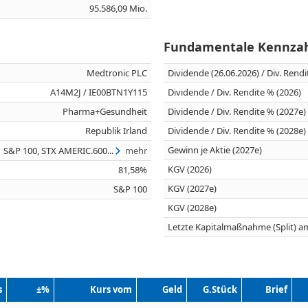
95.586,09 Mio.
Fundamentale Kennza
Medtronic PLC
Dividende (26.06.2026) / Div. Rend
A14M2J / IE00BTN1Y115
Dividende / Div. Rendite % (2026)
Pharma+Gesundheit
Dividende / Div. Rendite % (2027e)
Republik Irland
Dividende / Div. Rendite % (2028e)
Gewinn je Aktie (2027e)
S&P 100, STX AMERIC.600...
mehr
KGV (2026)
81,58%
KGV (2027e)
S&P 100
KGV (2028e)
Letzte Kapitalmaßnahme (Split) a
s
±%
Kurs vom
Geld
G.Stück
Brief