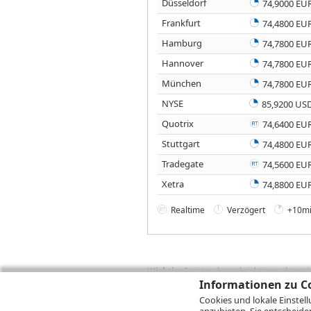
Düsseldorf
74,9000 EU
Frankfurt
74,4800 EU
Hamburg
74,7800 EU
Hannover
74,7800 EU
München
74,7800 EU
NYSE
85,9200 US
Quotrix
74,6400 EU
Stuttgart
74,4800 EU
Tradegate
74,5600 EU
Xetra
74,8800 EU
Realtime
Verzögert
+10mi
Wichtig:
Es ist zu berücksichtigen, dass 
zukünftige Ergebnisse darstellen. Bei Pe
Informationen zu Co
Provisionen, Gebühren und andere Entgelte
Cookies und lokale Einstel
Depotgebühren hinzu. Mit dem Wertentwick