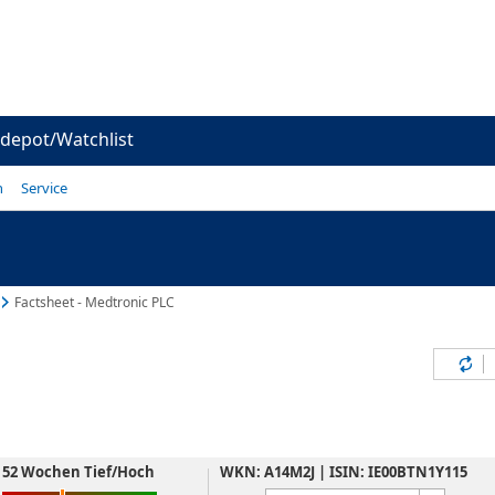
depot/Watchlist
n
Service
Factsheet - Medtronic PLC
Inh
52 Wochen Tief/Hoch
WKN: A14M2J | ISIN: IE00BTN1Y115