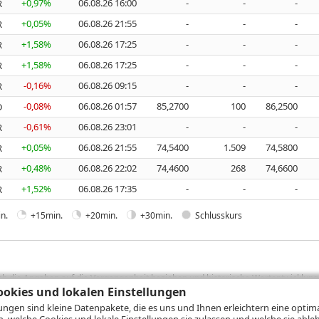
+0,97%
06.08.26 16:00
-
-
-
R
+0,05%
06.08.26 21:55
-
-
-
R
+1,58%
06.08.26 17:25
-
-
-
R
+1,58%
06.08.26 17:25
-
-
-
R
-0,16%
06.08.26 09:15
-
-
-
R
-0,08%
06.08.26 01:57
85,2700
100
86,2500
D
-0,61%
06.08.26 23:01
-
-
-
R
+0,05%
06.08.26 21:55
74,5400
1.509
74,5800
R
+0,48%
06.08.26 22:02
74,4600
268
74,6600
R
+1,52%
06.08.26 17:35
-
-
-
R
n.
+15min.
+20min.
+30min.
Schlusskurs
sich die Angaben auf die Vergangenheit beziehen und historische Wertentwicklunge
rformanceangaben handelt es sich stets um Bruttowertangaben. Bei Bruttowertang
okies und lokalen Einstellungen
), die beim Erwerb von Wertpapieren in der Regel anfallen, nicht berücksichti
lungen sind kleine Datenpakete, die es uns und Ihnen erleichtern eine opti
lungsrechner können Sie auf den einzelnen Wertpapierseiten Ihre individuell b