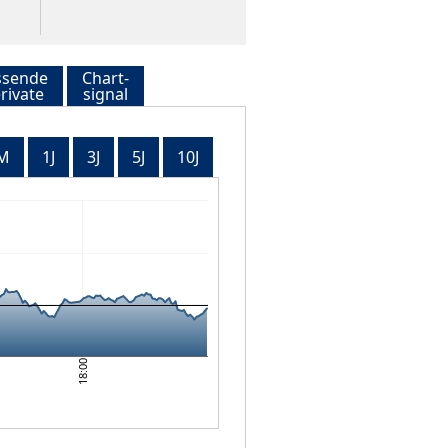
ssende
Chart-
rivate
signal
M
1J
3J
5J
10J
18:00