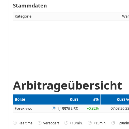
Stammdaten
Kategorie
Wäh
Arbitrageübersicht
Börse
Kurs
±%
Kurs 
Forex vwd
+0,32%
07.08.26 2
1,15578 USD
Realtime
Verzögert
+10min.
+15min.
+20min