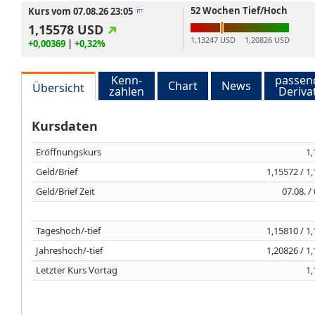
52 Wochen Tief/Hoch
Kurs vom 07.08.26 23:05
1,15578
USD
1,13247 USD
1,20826 USD
+0,00369
|
+0,32%
Kenn-
passen
Chart
News
Übersicht
zahlen
Deriva
Kursdaten
Eröffnungskurs
1,
Geld/Brief
1,15572 / 1
Geld/Brief Zeit
07.08. /
Tageshoch/-tief
1,15810 / 1
Jahreshoch/-tief
1,20826 / 1
Letzter Kurs Vortag
1,