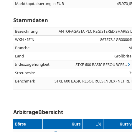
Marktkapitalisierung in EUR
45.970,6
Stammdaten
Bezeichnung
ANTOFAGASTA PLC REGISTERED SHARES LS
WKN / ISIN
867578 / GB00004
Branche
M
Land
Großbrita
Indexzugehörigkeit
STXE 600 BASIC RESOURCES...
Streubesitz
3
Benchmark
STXE 600 BASIC RESOURCES INDEX (NET RE
Arbitrageübersicht
Börse
Kurs
±%
Kurs 