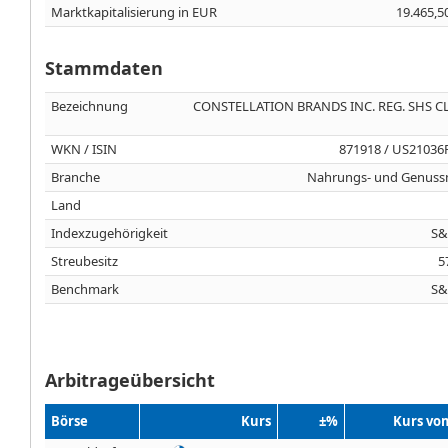
Marktkapitalisierung in EUR
19.465,5
Stammdaten
Bezeichnung
CONSTELLATION BRANDS INC. REG. SHS CL
WKN / ISIN
871918 / US21036
Branche
Nahrungs- und Genussm
Land
Indexzugehörigkeit
S&
Streubesitz
5
Benchmark
S&
Arbitrageübersicht
Börse
Kurs
±%
Kurs vo