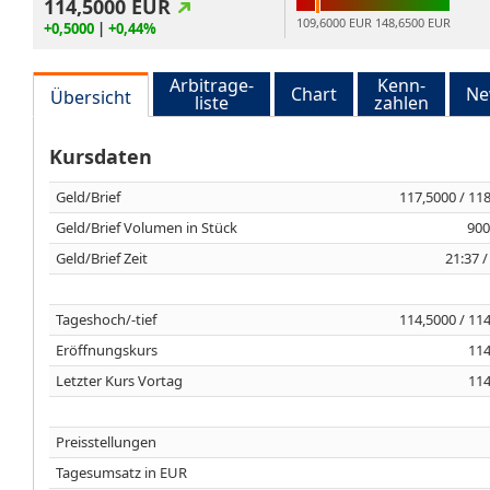
114,5000
EUR
109,6000 EUR
148,6500 EUR
+0,5000
|
+0,44%
Arbitrage-
Kenn-
Chart
Ne
Übersicht
liste
zahlen
Kursdaten
Geld/Brief
117,5000 / 11
Geld/Brief Volumen in Stück
900
Geld/Brief Zeit
21:37 /
Tageshoch/-tief
114,5000 / 11
Eröffnungskurs
114
Letzter Kurs Vortag
114
Preisstellungen
Tagesumsatz in EUR