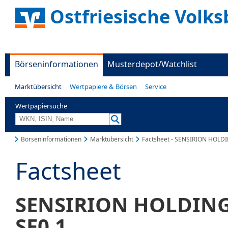
Ostfriesische Volks
Börseninformationen
Musterdepot/Watchlist
Marktübersicht
Wertpapiere & Börsen
Service
Wertpapiersuche
Börseninformationen
Marktübersicht
Factsheet - SENSIRION HOLD
Factsheet
SENSIRION HOLDIN
SF0,1