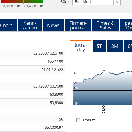
Börse
Frankfurt
30,8100 EUR
89,4800 EUR
Kenn-
Firmen-
Times &
pa
Chart
News
zahlen
porträt
Sales
De
Intra-
5T
3M
6
day
62,3300 / 62,6100
100 / 100
21:21 / 21:22
62
63,4200 / 60,7600
60
60,8900
59,8900
58
09:00
56
Umsatz
557.030,97