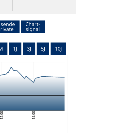
ssende
Chart-
rivate
signal
M
1J
3J
5J
10J
15:00
12:00