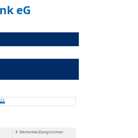
ank eG
alte aktualisieren
Seite drucken
Wertentwicklungsrechner