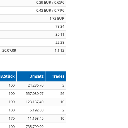
0,39 EUR / 0,65%
0,43 EUR / 0,71%
1,72 EUR
78,34
35,11
22,28
m 20.07.09
1:1,12
B.Stück
Umsatz
Trades
100
24.286,70
3
100
557.030,97
56
100
123.137,40
10
100
5.192,80
2
170
11.193,45
10
100
735.799,99
-