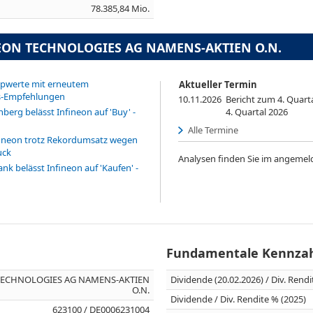
78.385,84 Mio.
NEON TECHNOLOGIES AG NAMENS-AKTIEN O.N.
ipwerte mit erneutem
Aktueller Termin
s-Empfehlungen
10.11.2026
Bericht zum 4. Quart
erg belässt Infineon auf 'Buy' -
4. Quartal 2026
Alle Termine
fineon trotz Rekordumsatz wegen
uck
Analysen finden Sie im angemel
k belässt Infineon auf 'Kaufen' -
Fundamentale Kennza
TECHNOLOGIES AG NAMENS-AKTIEN
Dividende (20.02.2026) / Div. Rend
O.N.
Dividende / Div. Rendite % (2025)
623100 / DE0006231004