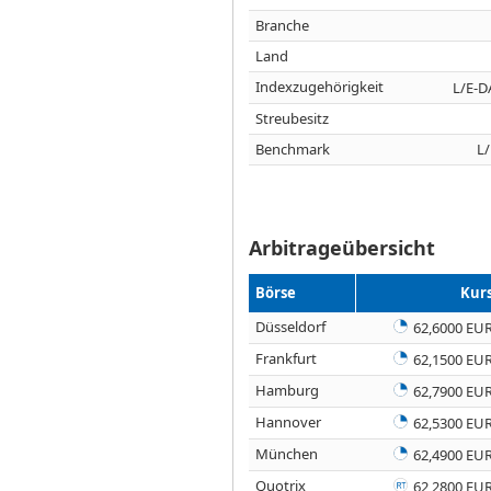
Branche
Land
Indexzugehörigkeit
L/E-D
Streubesitz
Benchmark
L
Arbitrageübersicht
Börse
Kur
Düsseldorf
62,6000 EU
Frankfurt
62,1500 EU
Hamburg
62,7900 EU
Hannover
62,5300 EU
München
62,4900 EU
Quotrix
62,2800 EU