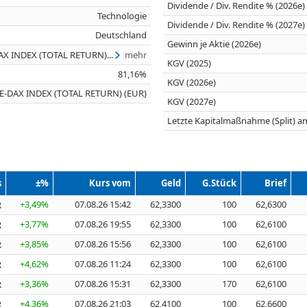
Dividende / Div. Rendite % (2026e)
Technologie
Dividende / Div. Rendite % (2027e)
Deutschland
Gewinn je Aktie (2026e)
AX INDEX (TOTAL RETURN)...
mehr
KGV (2025)
81,16%
KGV (2026e)
/E-DAX INDEX (TOTAL RETURN) (EUR)
KGV (2027e)
Letzte Kapitalmaßnahme (Split) a
s
±%
Kurs vom
Geld
G.Stück
Brief
+3,49%
07.08.26 15:42
62,3300
100
62,6300
R
+3,77%
07.08.26 19:55
62,3300
100
62,6100
R
+3,85%
07.08.26 15:56
62,3300
100
62,6100
R
+4,62%
07.08.26 11:24
62,3300
100
62,6100
R
+3,36%
07.08.26 15:31
62,3300
170
62,6100
R
+4,36%
07.08.26 21:03
62,4100
100
62,6600
R