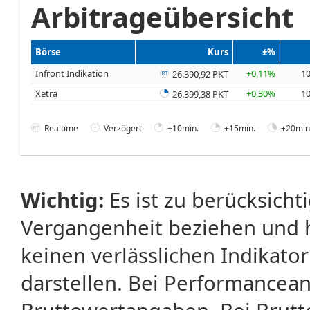
Arbitrageübersicht
Börse
Kurs
±%
Infront Indikation
+0,11%
10
26.390,92 PKT
Xetra
+0,30%
10
26.399,38 PKT
Realtime
Verzögert
+10min.
+15min.
+20min
Wichtig:
Es ist zu berücksicht
Vergangenheit beziehen und 
keinen verlässlichen Indikator
darstellen. Bei Performancean