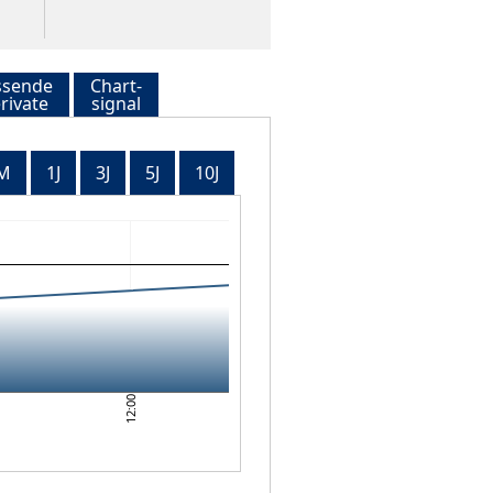
ssende
Chart-
rivate
signal
M
1J
3J
5J
10J
12:00
0