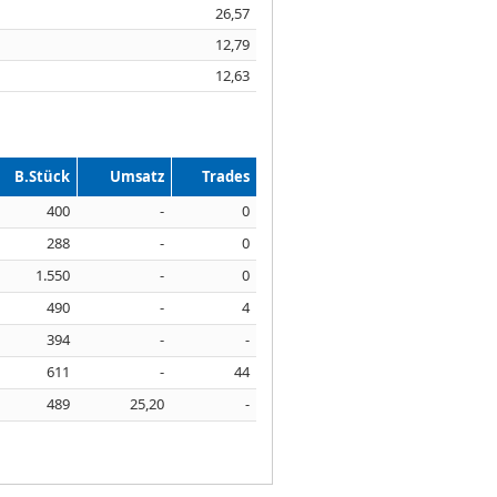
26,57
12,79
12,63
B.Stück
Umsatz
Trades
400
-
0
288
-
0
1.550
-
0
490
-
4
394
-
-
611
-
44
489
25,20
-