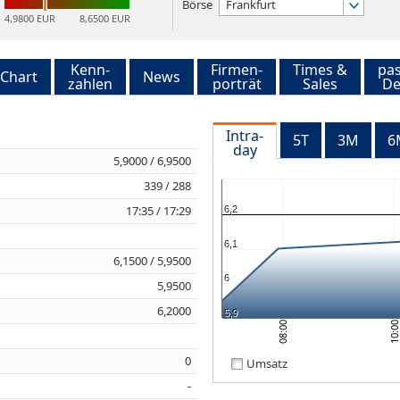
Börse
Frankfurt
4,9800 EUR
8,6500 EUR
Kenn-
Firmen-
Times &
pa
Chart
News
zahlen
porträt
Sales
De
Intra-
5T
3M
6
day
5,9000 / 6,9500
339 / 288
17:35 / 17:29
6,2
6,1
6,1500 / 5,9500
6
5,9500
6,2000
5,9
10:0
08:00
0
Umsatz
-