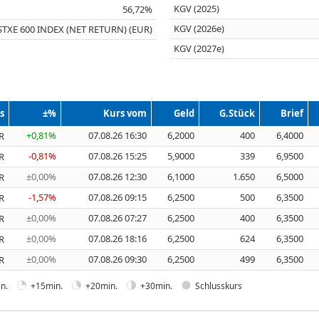
KGV (2025)
56,72%
KGV (2026e)
STXE 600 INDEX (NET RETURN) (EUR)
KGV (2027e)
s
±%
Kurs vom
Geld
G.Stück
Brief
+0,81%
07.08.26 16:30
6,2000
400
6,4000
R
-0,81%
07.08.26 15:25
5,9000
339
6,9500
R
±0,00%
07.08.26 12:30
6,1000
1.650
6,5000
R
-1,57%
07.08.26 09:15
6,2500
500
6,3500
R
±0,00%
07.08.26 07:27
6,2500
400
6,3500
R
±0,00%
07.08.26 18:16
6,2500
624
6,3500
R
±0,00%
07.08.26 09:30
6,2500
499
6,3500
R
n.
+15min.
+20min.
+30min.
Schlusskurs