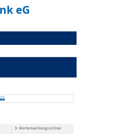
ank eG
alte aktualisieren
Seite drucken
Wertentwicklungsrechner