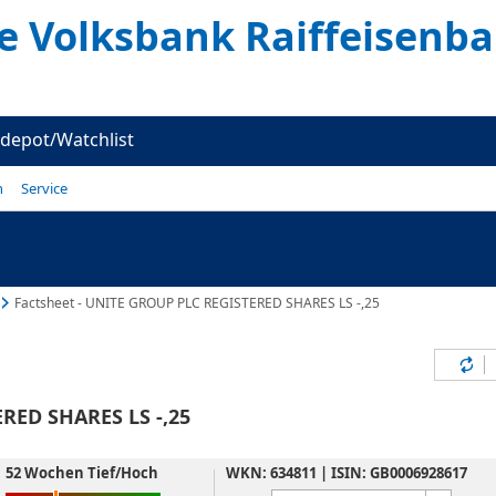
te Volksbank Raiffeisenb
depot/Watchlist
n
Service
Factsheet - UNITE GROUP PLC REGISTERED SHARES LS -,25
Inh
RED SHARES LS -,25
52 Wochen Tief/Hoch
WKN: 634811 | ISIN: GB0006928617