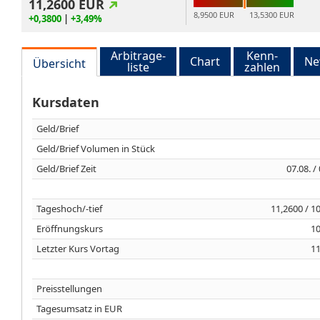
11,2600
EUR
8,9500 EUR
13,5300 EUR
+0,3800
|
+3,49%
Arbitrage-
Kenn-
Chart
Ne
Übersicht
liste
zahlen
Kursdaten
Geld/Brief
Geld/Brief Volumen in Stück
Geld/Brief Zeit
07.08. /
Tageshoch/-tief
11,2600 / 1
Eröffnungskurs
10
Letzter Kurs Vortag
11
Preisstellungen
Tagesumsatz in EUR