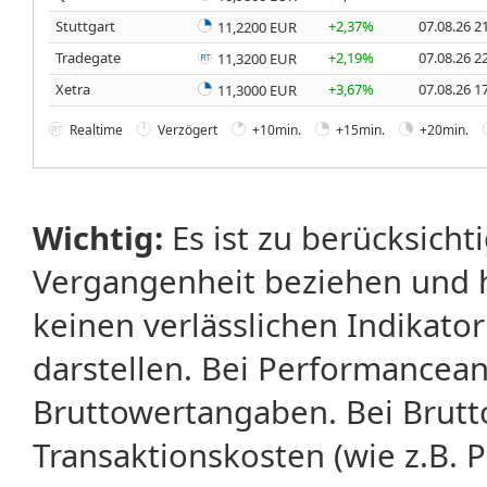
Stuttgart
+2,37%
07.08.26 2
11,2200 EUR
Tradegate
+2,19%
07.08.26 2
11,3200 EUR
Xetra
+3,67%
07.08.26 1
11,3000 EUR
Realtime
Verzögert
+10min.
+15min.
+20min.
Wichtig:
Es ist zu berücksicht
Vergangenheit beziehen und 
keinen verlässlichen Indikator
darstellen. Bei Performancean
Bruttowertangaben. Bei Brut
Transaktionskosten (wie z.B.