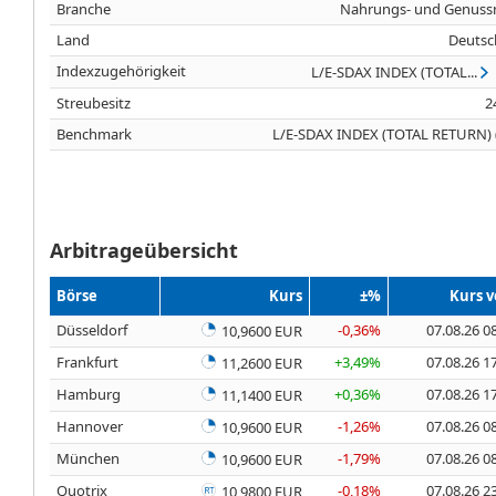
Branche
Nahrungs- und Genussm
Land
Deutsc
Indexzugehörigkeit
L/E-SDAX INDEX (TOTAL...
Streubesitz
2
Benchmark
L/E-SDAX INDEX (TOTAL RETURN) 
Arbitrageübersicht
Börse
Kurs
±%
Kurs 
Düsseldorf
-0,36%
07.08.26 0
10,9600 EUR
Frankfurt
+3,49%
07.08.26 1
11,2600 EUR
Hamburg
+0,36%
07.08.26 1
11,1400 EUR
Hannover
-1,26%
07.08.26 0
10,9600 EUR
München
-1,79%
07.08.26 0
10,9600 EUR
Quotrix
-0,18%
07.08.26 2
10,9800 EUR