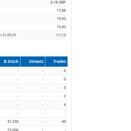
0,18 GBP
17,88
10,92
10,43
m 21.05.01
1:1,13
B.Stück
Umsatz
Trades
-
-
0
-
-
0
-
-
0
-
-
0
-
-
4
-
-
-
31.250
-
44
25.000
-
-