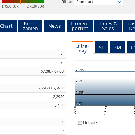
Börse
Frankfurt
1,9500 EUR
2,7330 EUR
Kenn-
Firmen-
Times &
pa
Chart
News
zahlen
porträt
Sales
De
Intra-
5T
3M
6
day
- / -
- / -
2,295
07.08. / 07.08.
2,29
2,2950 / 2,2950
2,285
2,2950
2,28
2,2950
7. Aug
22:00
02
0
Umsatz
-