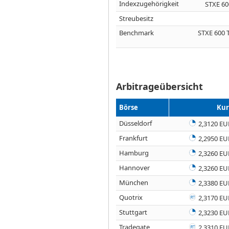
Indexzugehörigkeit
STXE 6
Streubesitz
Benchmark
STXE 600
Arbitrageübersicht
Börse
Kur
Düsseldorf
2,3120 EU
Frankfurt
2,2950 EU
Hamburg
2,3260 EU
Hannover
2,3260 EU
München
2,3380 EU
Quotrix
2,3170 EU
Stuttgart
2,3230 EU
Tradegate
2,3310 EU