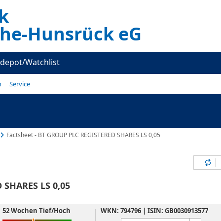
k
he-Hunsrück eG
depot/Watchlist
n
Service
Factsheet - BT GROUP PLC REGISTERED SHARES LS 0,05
Inh
 SHARES LS 0,05
52 Wochen Tief/Hoch
WKN: 794796 | ISIN: GB0030913577