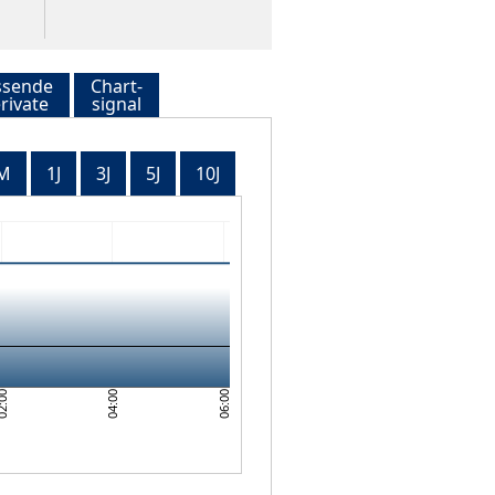
ssende
Chart-
rivate
signal
M
1J
3J
5J
10J
06:00
04:00
:00