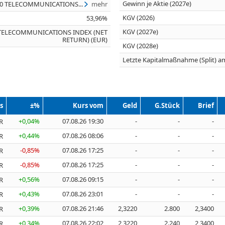
Gewinn je Aktie (2027e)
00 TELECOMMUNICATIONS...
mehr
KGV (2026)
53,96%
KGV (2027e)
 TELECOMMUNICATIONS INDEX (NET
RETURN) (EUR)
KGV (2028e)
Letzte Kapitalmaßnahme (Split) a
s
±%
Kurs vom
Geld
G.Stück
Brief
+0,04%
07.08.26 19:30
-
-
-
R
+0,44%
07.08.26 08:06
-
-
-
R
-0,85%
07.08.26 17:25
-
-
-
R
-0,85%
07.08.26 17:25
-
-
-
R
+0,56%
07.08.26 09:15
-
-
-
R
+0,43%
07.08.26 23:01
-
-
-
R
+0,39%
07.08.26 21:46
2,3220
2.800
2,3400
R
+0,34%
07.08.26 22:02
2,3220
2.240
2,3400
R