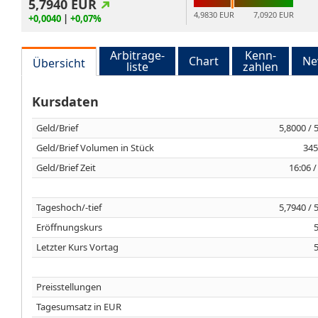
5,7940
EUR
4,9830 EUR
7,0920 EUR
+0,0040
|
+0,07%
Arbitrage-
Kenn-
Chart
Ne
Übersicht
liste
zahlen
Kursdaten
Geld/Brief
5,8000 / 
Geld/Brief Volumen in Stück
345
Geld/Brief Zeit
16:06 /
Tageshoch/-tief
5,7940 / 
Eröffnungskurs
Letzter Kurs Vortag
Preisstellungen
Tagesumsatz in EUR