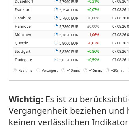
Düsseldorf
+0,31%
07.08.26 
5,7960 EUR
Frankfurt
+0,07%
07.08.26 
5,7940 EUR
Hamburg
±0,00%
07.08.26 
5,7860 EUR
Hannover
±0,00%
07.08.26 
5,7860 EUR
München
-1,06%
07.08.26 
5,7820 EUR
Quotrix
-0,62%
07.08.26 
5,8060 EUR
Stuttgart
+0,86%
07.08.26 
5,8360 EUR
Tradegate
+0,59%
07.08.26 
5,8320 EUR
Realtime
Verzögert
+10min.
+15min.
+20min.
Wichtig:
Es ist zu berücksicht
Vergangenheit beziehen und 
keinen verlässlichen Indikator