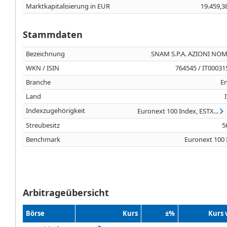
Marktkapitalisierung in EUR
19.459,3
Stammdaten
Bezeichnung
SNAM S.P.A. AZIONI NOM.
WKN / ISIN
764545 / IT0003
Branche
En
Land
Indexzugehörigkeit
Euronext 100 Index, ESTX...
Streubesitz
5
Benchmark
Euronext 100 
Arbitrageübersicht
Börse
Kurs
±%
Kurs