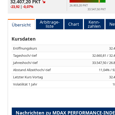
32.407,20
PKT
26.803,20 PKT
-23,92
|
-0,07%
33.547,50 PKT
Arbitrage-
Kenn-
Chart
Ne
Übersicht
liste
zahlen
Kursdaten
Eröffnungskurs
32.
Tageshoch/-tief
32.660,81 / 32.
Jahreshoch/-tief
33.547,50 / 26.
Abstand Allzeithoch/-tief
11,04% / 
Letzter Kurs Vortag
32.
Volatilität 1 Jahr
1
Nachrichten zu MDAX PERFORMANCE-IND