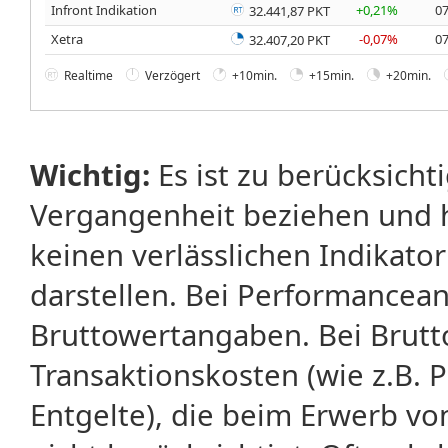
Infront Indikation
+0,21%
07
32.441,87 PKT
Xetra
-0,07%
07
32.407,20 PKT
Realtime
Verzögert
+10min.
+15min.
+20min.
Wichtig:
Es ist zu berücksicht
Vergangenheit beziehen und 
keinen verlässlichen Indikator
darstellen. Bei Performancean
Bruttowertangaben. Bei Brut
Transaktionskosten (wie z.B.
Entgelte), die beim Erwerb vo