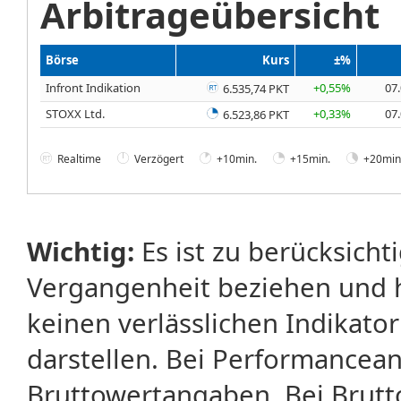
Arbitrageübersicht
Börse
Kurs
±%
Infront Indikation
+0,55%
07.
6.535,74 PKT
STOXX Ltd.
+0,33%
07.
6.523,86 PKT
Realtime
Verzögert
+10min.
+15min.
+20min
Wichtig:
Es ist zu berücksicht
Vergangenheit beziehen und 
keinen verlässlichen Indikator
darstellen. Bei Performancean
Bruttowertangaben. Bei Brut