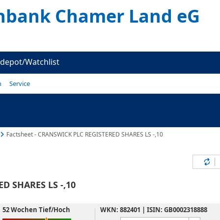
enbank Chamer Land eG
depot/Watchlist
n
Service
Factsheet - CRANSWICK PLC REGISTERED SHARES LS -,10
Inh
D SHARES LS -,10
52 Wochen Tief/Hoch
WKN: 882401 | ISIN: GB0002318888