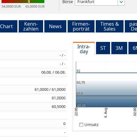
Börse
Frankfurt
54,0000 EUR
65,0000 EUR
Kenn-
Firmen-
Times &
pa
Chart
News
zahlen
porträt
Sales
De
Intra-
5T
3M
6
day
- / -
- / -
61
06.08. / 06.08.
60,75
61,0000 / 61,0000
60,5
61,0000
60,25
60,5000
02:0
22:00
6. Aug
0
Umsatz
-