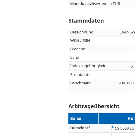
Marktkapitalisierung in EUR
Stammdaten
Bezeichnung
CRANSWI
WKN / ISIN
Branche
Land
Indexzugehörigkeit
ST
Streubesitz
Benchmark
STXE 600
Arbitrageübersicht
Börse
Kur
Düsseldorf
59,5000 E