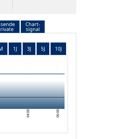
ssende
Chart-
rivate
signal
M
1J
3J
5J
10J
0
04:00
06:00