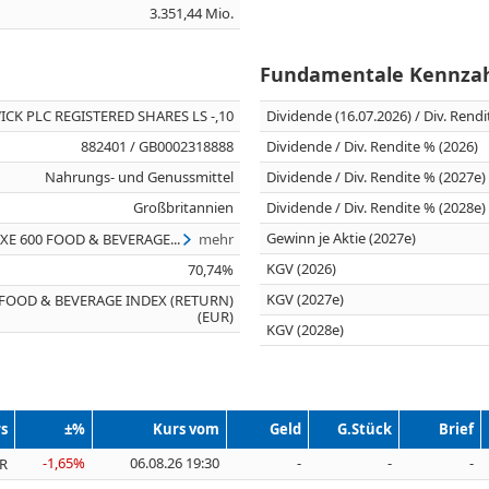
3.351,44 Mio.
Fundamentale Kennza
CK PLC REGISTERED SHARES LS -,10
Dividende (16.07.2026) / Div. Rend
882401 / GB0002318888
Dividende / Div. Rendite % (2026)
Nahrungs- und Genussmittel
Dividende / Div. Rendite % (2027e)
Großbritannien
Dividende / Div. Rendite % (2028e)
Gewinn je Aktie (2027e)
XE 600 FOOD & BEVERAGE...
mehr
KGV (2026)
70,74%
KGV (2027e)
 FOOD & BEVERAGE INDEX (RETURN)
(EUR)
KGV (2028e)
s
±%
Kurs vom
Geld
G.Stück
Brief
-1,65%
06.08.26 19:30
-
-
-
UR