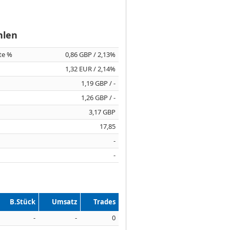
hlen
ite %
0,86 GBP / 2,13%
1,32 EUR / 2,14%
1,19 GBP / -
1,26 GBP / -
3,17 GBP
17,85
-
-
B.Stück
Umsatz
Trades
-
-
0