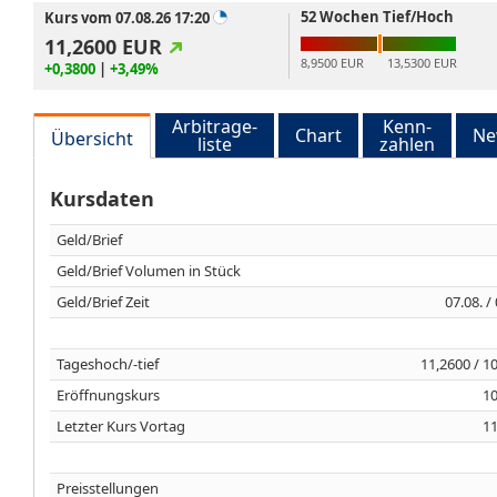
52 Wochen Tief/Hoch
Kurs vom 07.08.26 17:20
11,2600
EUR
8,9500 EUR
13,5300 EUR
+0,3800
|
+3,49%
Arbitrage-
Kenn-
Chart
Ne
Übersicht
liste
zahlen
Kursdaten
Geld/Brief
Geld/Brief Volumen in Stück
Geld/Brief Zeit
07.08. /
Tageshoch/-tief
11,2600 / 1
Eröffnungskurs
10
Letzter Kurs Vortag
11
Preisstellungen