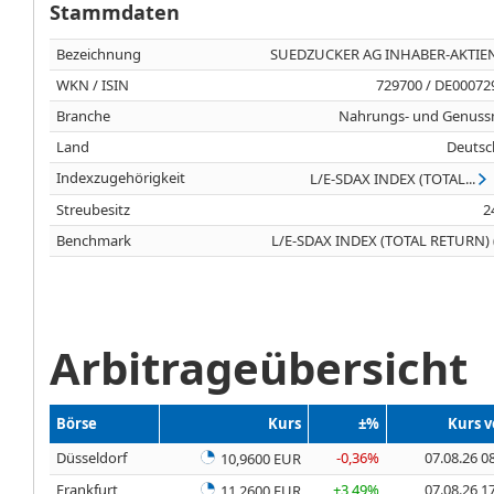
Stammdaten
Bezeichnung
SUEDZUCKER AG INHABER-AKTIEN
WKN / ISIN
729700 / DE00072
Branche
Nahrungs- und Genussm
Land
Deutsc
Indexzugehörigkeit
L/E-SDAX INDEX (TOTAL...
Streubesitz
2
Benchmark
L/E-SDAX INDEX (TOTAL RETURN) 
Arbitrageübersicht
Börse
Kurs
±%
Kurs 
Düsseldorf
-0,36%
07.08.26 0
10,9600 EUR
Frankfurt
+3,49%
07.08.26 1
11,2600 EUR