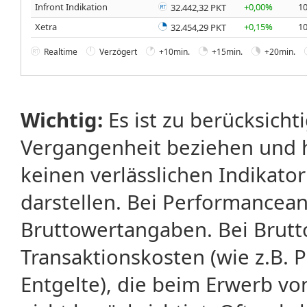
Infront Indikation
+0,00%
10
32.442,32 PKT
Xetra
+0,15%
10
32.454,29 PKT
Realtime
Verzögert
+10min.
+15min.
+20min.
Wichtig:
Es ist zu berücksicht
Vergangenheit beziehen und 
keinen verlässlichen Indikator
darstellen. Bei Performancean
Bruttowertangaben. Bei Brut
Transaktionskosten (wie z.B.
Entgelte), die beim Erwerb vo