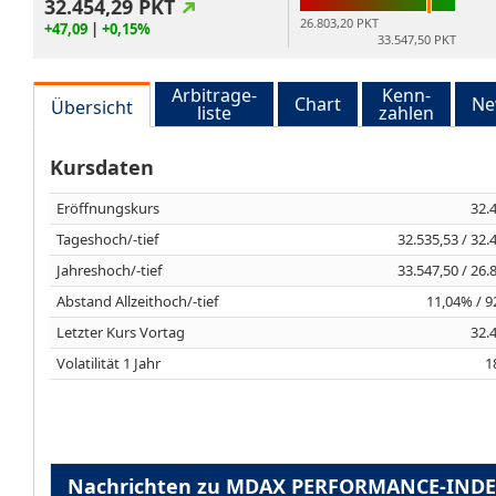
32.454,29
PKT
26.803,20 PKT
+47,09
|
+0,15%
33.547,50 PKT
Arbitrage-
Kenn-
Chart
Ne
Übersicht
liste
zahlen
Kursdaten
Eröffnungskurs
32.
Tageshoch/-tief
32.535,53 / 32.
Jahreshoch/-tief
33.547,50 / 26.
Abstand Allzeithoch/-tief
11,04% / 
Letzter Kurs Vortag
32.
Volatilität 1 Jahr
1
Nachrichten zu MDAX PERFORMANCE-IND