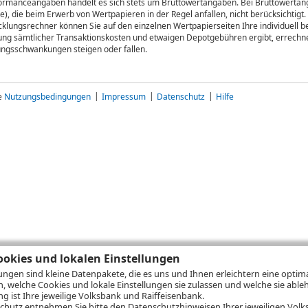
rformanceangaben handelt es sich stets um Bruttowertangaben. Bei Bruttowertang
), die beim Erwerb von Wertpapieren in der Regel anfallen, nicht berücksichti
lungsrechner können Sie auf den einzelnen Wertpapierseiten Ihre individuell b
gung sämtlicher Transaktionskosten und etwaigen Depotgebühren ergibt, errechne
ungsschwankungen steigen oder fallen.
ie
Nutzungsbedingungen
Impressum
Datenschutz
Hilfe
okies und lokalen Einstellungen
lungen sind kleine Datenpakete, die es uns und Ihnen erleichtern eine opti
n, welche Cookies und lokale Einstellungen sie zulassen und welche sie able
 ist Ihre jeweilige Volksbank und Raiffeisenbank.
chutz
entnehmen Sie bitte den Datenschutzhinweisen Ihrer jeweiligen Volks