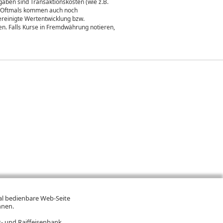
aben sind Transaktionskosten (wie z.B.
gt. Oftmals kommen auch noch
ereinigte Wertentwicklung bzw.
n. Falls Kurse in Fremdwährung notieren,
mal bedienbare Web-Seite
hnen.
- und Raiffeisenbank.