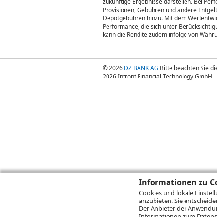
zukünftige Ergebnisse darstellen. Bei Pe
Provisionen, Gebühren und andere Entgelte
Depotgebühren hinzu. Mit dem Wertentwick
Performance, die sich unter Berücksichti
kann die Rendite zudem infolge von Währ
© 2026
DZ BANK AG
Bitte beachten Sie d
2026 Infront Financial Technology GmbH
Informationen zu Co
Cookies und lokale Einstel
anzubieten. Sie entscheide
Der Anbieter der Anwendung
Informationen zum
Datens