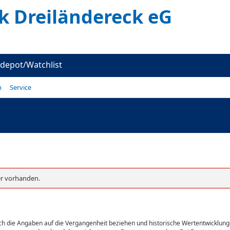
k Dreiländereck eG
depot/Watchlist
n
Service
er vorhanden.
sich die Angaben auf die Vergangenheit beziehen und historische Wertentwicklunge