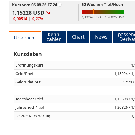
52 Wochen Tief/Hoch
Kurs vom 06.08.26 17:24
1,15228
USD
1,13247 USD
1,20826 USD
-0,00314
|
-0,27%
Kenn-
passen
Chart
News
Übersicht
zahlen
Deriva
Kursdaten
Eröffnungskurs
1,
Geld/Brief
1,15224 / 1
Geld/Brief Zeit
17:24 /
Tageshoch/-tief
1,15598 / 1
Jahreshoch/-tief
1,20826 / 1
Letzter Kurs Vortag
1,