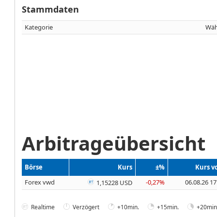
Stammdaten
Kategorie
Wäh
Arbitrageübersicht
Börse
Kurs
±%
Kurs 
Forex vwd
-0,27%
06.08.26 17
1,15228 USD
Realtime
Verzögert
+10min.
+15min.
+20min