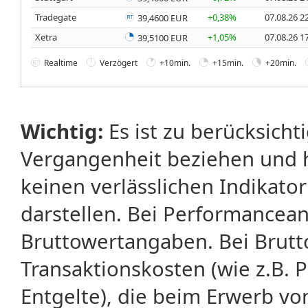
Tradegate
+0,38%
07.08.26 2
39,4600 EUR
Xetra
+1,05%
07.08.26 1
39,5100 EUR
Realtime
Verzögert
+10min.
+15min.
+20min.
Wichtig:
Es ist zu berücksicht
Vergangenheit beziehen und 
keinen verlässlichen Indikator
darstellen. Bei Performancean
Bruttowertangaben. Bei Brut
Transaktionskosten (wie z.B.
Entgelte), die beim Erwerb vo