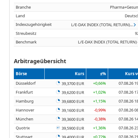
Branche
Pharma+Gesun
Land
Deutsc
Indexzugehörigkeit
L/E-DAX INDEX (TOTAL RETURN)...
Streubesitz
9
Benchmark
L/E-DAX INDEX (TOTAL RETURN) 
Arbitrageübersicht
Börse
Kurs
±%
Kurs 
Düsseldorf
+0,66%
07.08.26 1
39,3700 EUR
Frankfurt
+1,02%
07.08.26 1
39,6200 EUR
Hamburg
+1,15%
07.08.26 1
39,6800 EUR
Hannover
-0,99%
07.08.26 0
39,1600 EUR
München
-0,38%
07.08.26 1
39,3600 EUR
Quotrix
+1,36%
07.08.26 2
39,5900 EUR
Stuttgart
+0,72%
07.08.26 2
39,4000 EUR