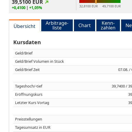
39,5100
EUR
32,8100 EUR
49,7100 EUR
+0,4100
|
+1,05%
Arbitrage-
Kenn-
Chart
Ne
Übersicht
liste
zahlen
Kursdaten
Geld/Brief
Geld/Brief Volumen in Stück
Geld/Brief Zeit
07.08. /
Tageshoch/-tief
39,7400 / 3
Eröffnungskurs
39
Letzter Kurs Vortag
39
Preisstellungen
Tagesumsatz in EUR